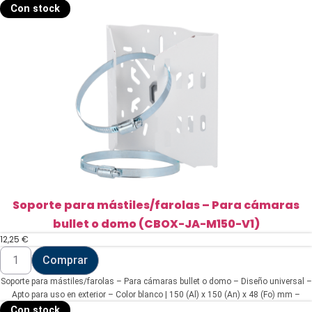
Con stock
Soporte para mástiles/farolas – Para cámaras
bullet o domo (CBOX-JA-M150-V1)
12,25
€
Soporte
Comprar
para
mástiles/farolas
Soporte para mástiles/farolas – Para cámaras bullet o domo – Diseño universal –
-
Para
Apto para uso en exterior – Color blanco | 150 (Al) x 150 (An) x 48 (Fo) mm –
cámaras
Pasador de cables
Con stock