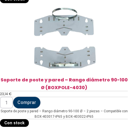
bullet
o
domo
(CBOX-
JA-
M150-
V1)
cantidad
Soporte de poste y pared – Rango diámetro 90-100
Ø (BOXPOLE-4030)
23,14
€
Soporte
Comprar
de
poste
Soporte de poste y pared – Rango diámetro 90-100 Ø – 2 piezas – Compatible con
y
pared
BOX-403017-IP65 y BOX-403022-IP65
-
Con stock
Rango