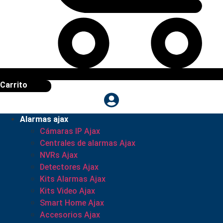
Carrito
Alarmas ajax
Cámaras IP Ajax
Centrales de alarmas Ajax
NVRs Ajax
Detectores Ajax
Kits Alarmas Ajax
Kits Video Ajax
Smart Home Ajax
Accesorios Ajax