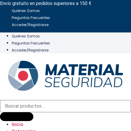
Ir
Envío gratuito en pedidos superiores a 150 €
al
Quiénes Somos
contenido
Preguntas Frecuentes
Acceder/Registrarse
Quiénes Somos
Preguntas Frecuentes
Acceder/Registrarse
Búsqueda
de
productos
Inicio