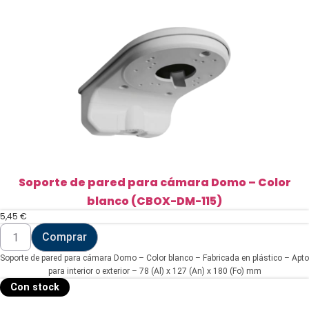
diámetro
90-
100
Ø
(BOXPOLE-
4030)
cantidad
Soporte de pared para cámara Domo – Color
blanco (CBOX-DM-115)
5,45
€
Soporte
Comprar
de
pared
Soporte de pared para cámara Domo – Color blanco – Fabricada en plástico – Apto
para
cámara
para interior o exterior – 78 (Al) x 127 (An) x 180 (Fo) mm
Domo
Con stock
-
Color