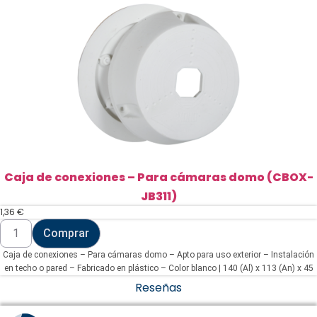
blanco
(CBOX-
DM-
115)
cantidad
Caja de conexiones – Para cámaras domo (CBOX-
JB311)
1,36
€
Caja
Comprar
de
conexiones
Caja de conexiones – Para cámaras domo – Apto para uso exterior – Instalación
-
Para
en techo o pared – Fabricado en plástico – Color blanco | 140 (Al) x 113 (An) x 45
cámaras
(Fo) mm
Reseñas
domo
(CBOX-
JB311)