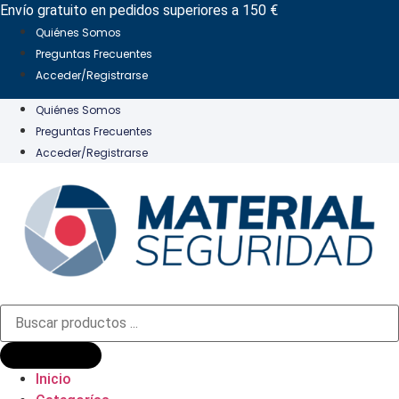
Ir
Envío gratuito en pedidos superiores a 150 €
al
Quiénes Somos
contenido
Preguntas Frecuentes
Acceder/Registrarse
Quiénes Somos
Preguntas Frecuentes
Acceder/Registrarse
Búsqueda
de
productos
Inicio