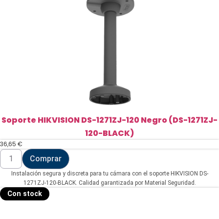
(CABLE-
GLAND-
NPT1-
25)
cantidad
Soporte HIKVISION DS-1271ZJ-120 Negro (DS-1271ZJ-
120-BLACK)
36,65
€
Soporte
Comprar
HIKVISION
DS-
Instalación segura y discreta para tu cámara con el soporte HIKVISION DS-
1271ZJ-
120
1271ZJ-120-BLACK. Calidad garantizada por Material Seguridad.
Negro
Con stock
(DS-
1271ZJ-
120-