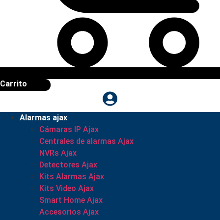
Carrito
Alarmas ajax
Cámaras IP Ajax
Centrales de alarmas Ajax
NVRs Ajax
Detectores Ajax
Kits Alarmas Ajax
Kits Video Ajax
Smart Home Ajax
Accesorios Ajax