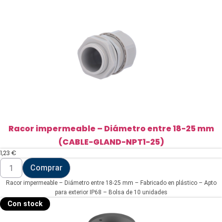
Racor impermeable – Diámetro entre 18-25 mm
(CABLE-GLAND-NPT1-25)
1,23
€
Racor
Comprar
impermeable
-
Racor impermeable – Diámetro entre 18-25 mm – Fabricado en plástico – Apto
Diámetro
entre
para exterior IP68 – Bolsa de 10 unidades
18-
Con stock
25
mm