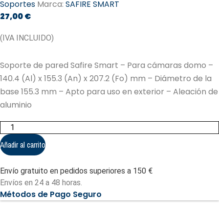
Soportes
Marca:
SAFIRE SMART
27,00
€
(IVA INCLUIDO)
Soporte de pared Safire Smart – Para cámaras domo –
140.4 (Al) x 155.3 (An) x 207.2 (Fo) mm – Diámetro de la
base 155.3 mm – Apto para uso en exterior – Aleación de
aluminio
Soporte
de
pared
Añadir al carrito
Safire
Smart
-
Envío gratuito en pedidos superiores a 150 €
Para
cámaras
Envíos en 24 a 48 horas.
domo
Métodos de Pago Seguro
(SF-
WALLBRACKET-
0408)
cantidad