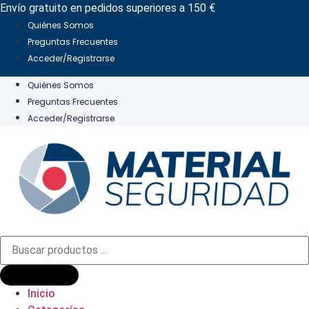
Ir
Envío gratuito en pedidos superiores a 150 €
al
Quiénes Somos
contenido
Preguntas Frecuentes
Acceder/Registrarse
Quiénes Somos
Preguntas Frecuentes
Acceder/Registrarse
Búsqueda
de
productos
Inicio