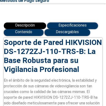
Métodos de Pago Seguro
1272ZJ-
110-
TRS-
B)
cantidad
Descripción
Especificaciones
Contenido
Descargables
Soporte de Pared HIKVISION
DS-1272ZJ-110-TRS-B: La
Base Robusta para su
Vigilancia Profesional
En el ámbito de la seguridad electrónica, la estabilidad y
protección de sus cámaras de videovigilancia son tan
cruciales como la calidad de las cámaras mismas. El
soporte de pared HIKVISION DS-1272ZJ-110-TRS-B ha
sido diseñado meticulosamente para ofrecer una solución