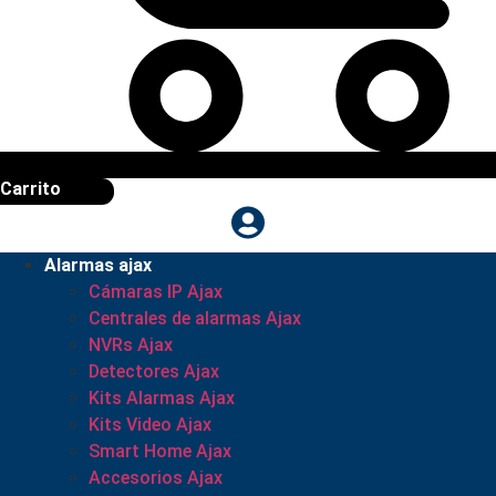
Carrito
Alarmas ajax
Cámaras IP Ajax
Centrales de alarmas Ajax
NVRs Ajax
Detectores Ajax
Kits Alarmas Ajax
Kits Video Ajax
Smart Home Ajax
Accesorios Ajax