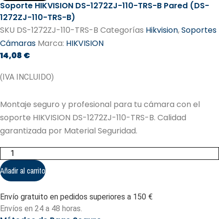
Soporte HIKVISION DS-1272ZJ-110-TRS-B Pared (DS-
1272ZJ-110-TRS-B)
SKU
DS-1272ZJ-110-TRS-B
Categorías
Hikvision
,
Soportes
Cámaras
Marca:
HIKVISION
14,08
€
(IVA INCLUIDO)
Montaje seguro y profesional para tu cámara con el
soporte HIKVISION DS-1272ZJ-110-TRS-B. Calidad
garantizada por Material Seguridad.
Soporte
HIKVISION
DS-
Añadir al carrito
1272ZJ-
110-
TRS-
Envío gratuito en pedidos superiores a 150 €
B
Pared
Envíos en 24 a 48 horas.
(DS-