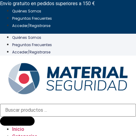
Ir
Envío gratuito en pedidos superiores a 150 €
al
Quiénes Somos
contenido
Preguntas Frecuentes
Acceder/Registrarse
Quiénes Somos
Preguntas Frecuentes
Acceder/Registrarse
Búsqueda
de
productos
Inicio