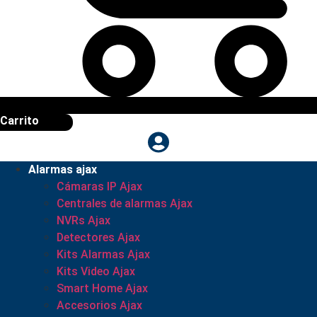
Carrito
Alarmas ajax
Cámaras IP Ajax
Centrales de alarmas Ajax
NVRs Ajax
Detectores Ajax
Kits Alarmas Ajax
Kits Video Ajax
Smart Home Ajax
Accesorios Ajax