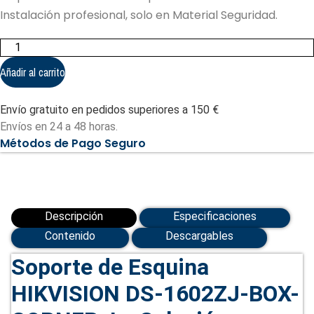
Instalación profesional, solo en Material Seguridad.
Caja
Montaje
HIKVISION
Añadir al carrito
DS-
1602ZJ
Esquina
Envío gratuito en pedidos superiores a 150 €
(DS-
1602ZJ-
Envíos en 24 a 48 horas.
BOX-
Métodos de Pago Seguro
CORNER)
cantidad
Descripción
Especificaciones
Contenido
Descargables
Soporte de Esquina
HIKVISION DS-1602ZJ-BOX-