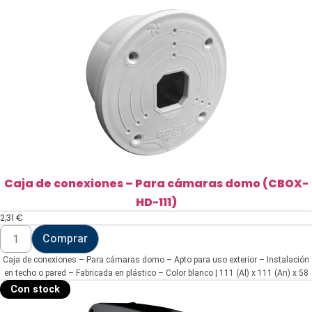
Caja de conexiones – Para cámaras domo (CBOX-
HD-111)
2,31
€
Caja
Comprar
de
conexiones
Caja de conexiones – Para cámaras domo – Apto para uso exterior – Instalación
-
Para
en techo o pared – Fabricada en plástico – Color blanco | 111 (Al) x 111 (An) x 58
cámaras
(Fo) mm
Con stock
domo
(CBOX-