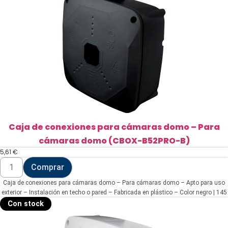
HD-
111)
cantidad
Caja de conexiones para cámaras domo – Para
cámaras domo (CBOX-B52PRO-B)
5,61
€
Caja
Comprar
de
conexiones
Caja de conexiones para cámaras domo – Para cámaras domo – Apto para uso
para
cámaras
exterior – Instalación en techo o pared – Fabricada en plástico – Color negro | 145
domo
(Al) x 145 (An) x 50 (Fo) mm
Con stock
-
Para
cámaras