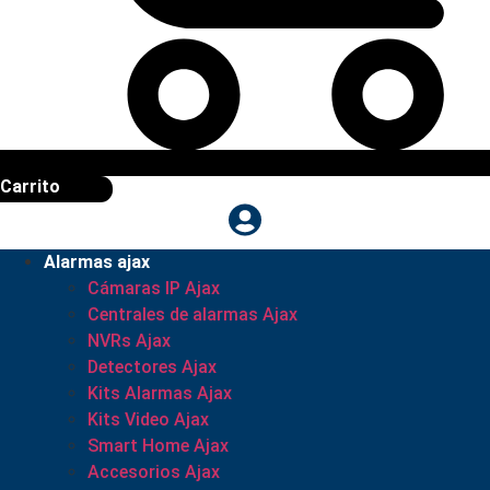
Carrito
Alarmas ajax
Cámaras IP Ajax
Centrales de alarmas Ajax
NVRs Ajax
Detectores Ajax
Kits Alarmas Ajax
Kits Video Ajax
Smart Home Ajax
Accesorios Ajax