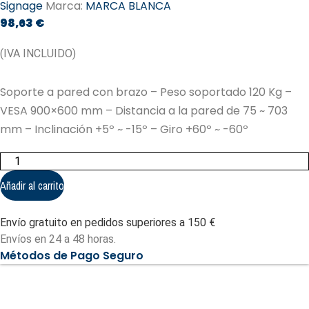
Signage
Marca:
MARCA BLANCA
98,63
€
(IVA INCLUIDO)
Soporte a pared con brazo – Peso soportado 120 Kg –
VESA 900×600 mm – Distancia a la pared de 75 ~ 703
mm – Inclinación +5º ~ -15º – Giro +60º ~ -60º
Soporte
a
pared
Añadir al carrito
con
brazo
-
Envío gratuito en pedidos superiores a 150 €
Peso
soportado
Envíos en 24 a 48 horas.
120
Métodos de Pago Seguro
Kg
(LPA77-
696)
cantidad