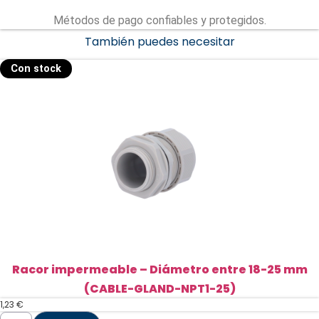
Métodos de pago confiables y protegidos.
También puedes necesitar
Con stock
Racor impermeable – Diámetro entre 18-25 mm
(CABLE-GLAND-NPT1-25)
1,23
€
Racor