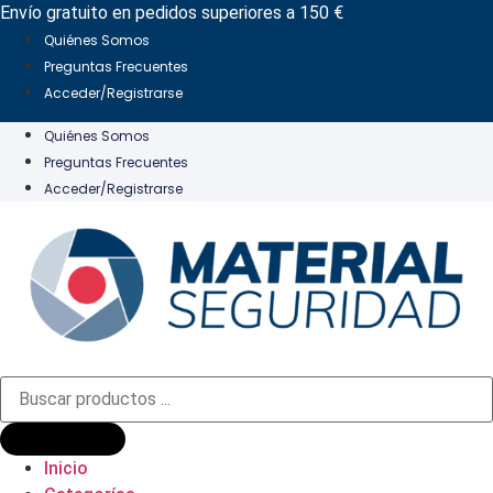
Ir
Envío gratuito en pedidos superiores a 150 €
al
Quiénes Somos
contenido
Preguntas Frecuentes
Acceder/Registrarse
Quiénes Somos
Preguntas Frecuentes
Acceder/Registrarse
Búsqueda
de
productos
Inicio