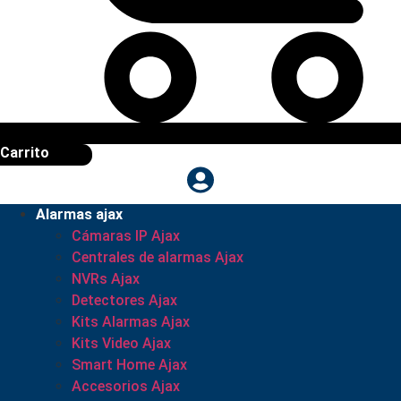
Carrito
Alarmas ajax
Cámaras IP Ajax
Centrales de alarmas Ajax
NVRs Ajax
Detectores Ajax
Kits Alarmas Ajax
Kits Video Ajax
Smart Home Ajax
Accesorios Ajax