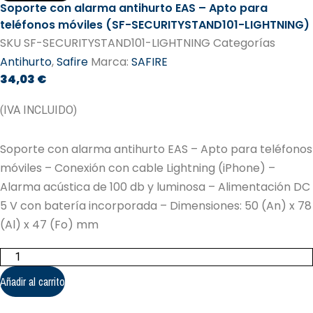
Soporte con alarma antihurto EAS – Apto para
teléfonos móviles (SF-SECURITYSTAND101-LIGHTNING)
SKU
SF-SECURITYSTAND101-LIGHTNING
Categorías
Antihurto
,
Safire
Marca:
SAFIRE
34,03
€
(IVA INCLUIDO)
Soporte con alarma antihurto EAS – Apto para teléfonos
móviles – Conexión con cable Lightning (iPhone) –
Alarma acústica de 100 db y luminosa – Alimentación DC
5 V con batería incorporada – Dimensiones: 50 (An) x 78
(Al) x 47 (Fo) mm
Soporte
con
alarma
Añadir al carrito
antihurto
EAS
-