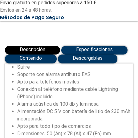
Envío gratuito en pedidos superiores a 150 €
Apto
para
Envíos en 24 a 48 horas.
teléfonos
Métodos de Pago Seguro
móviles
(SF-
SECURITYSTAND101-
LIGHTNING)
cantidad
Descripción
Especificaciones
Contenido
Descargables
Safire
Soporte con alarma antihurto EAS
Apto para teléfonos móviles
Conexión al teléfono mediante cable Lightning
(iPhone) incluido
Alarma acústica de 100 db y luminosa
Alimentación DC 5 V con batería de litio de 230 mAh
incorporada
Apto para todo tipo de comercios
Dimensiones: 50 (An) x 78 (Al) x 47 (Fo) mm