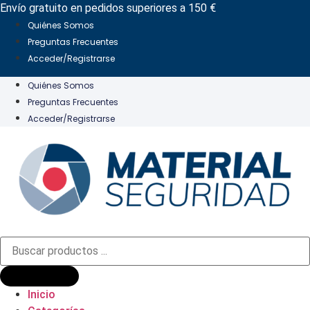
Ir
Envío gratuito en pedidos superiores a 150 €
al
Quiénes Somos
contenido
Preguntas Frecuentes
Acceder/Registrarse
Quiénes Somos
Preguntas Frecuentes
Acceder/Registrarse
Búsqueda
de
productos
Inicio