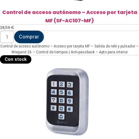
Control de acceso autónomo – Acceso por tarjeta
MF (SF-AC107-MF)
28,59
€
Control
Comprar
de
acceso
Control de acceso autónomo – Acceso por tarjeta MF – Salida de relé y pulsador –
autónomo
-
Wiegand 26 – Control de tiempos | Anti-passback – Apto para interior
Acceso
Con stock
por
tarjeta
MF
(SF-
AC107-
MF)
cantidad