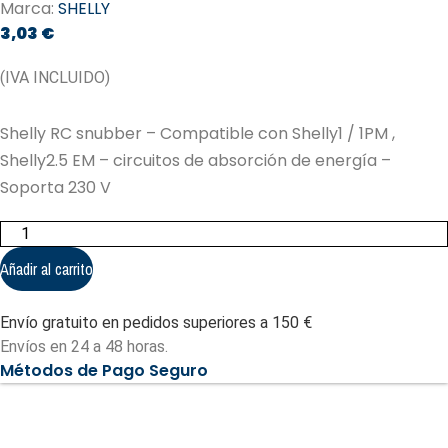
Marca:
SHELLY
3,03
€
(IVA INCLUIDO)
Shelly RC snubber – Compatible con Shelly1 / 1PM ,
Shelly2.5 EM – circuitos de absorción de energía –
Soporta 230 V
Shelly
RC
snubber
Añadir al carrito
-
Compatible
con
Envío gratuito en pedidos superiores a 150 €
Shelly1
/
Envíos en 24 a 48 horas.
1PM
Métodos de Pago Seguro
,
Shelly2.5
EM
(SH-
RC-