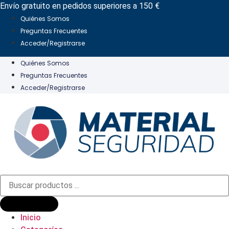
Ir
Envío gratuito en pedidos superiores a 150 €
al
Quiénes Somos
contenido
Preguntas Frecuentes
Acceder/Registrarse
Quiénes Somos
Preguntas Frecuentes
Acceder/Registrarse
Búsqueda
de
productos
Inicio