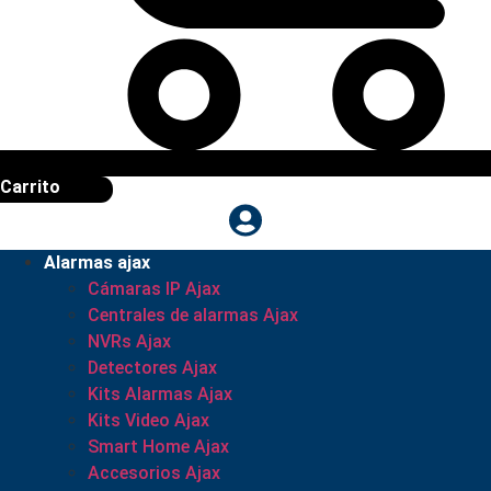
Carrito
Alarmas ajax
Cámaras IP Ajax
Centrales de alarmas Ajax
NVRs Ajax
Detectores Ajax
Kits Alarmas Ajax
Kits Video Ajax
Smart Home Ajax
Accesorios Ajax