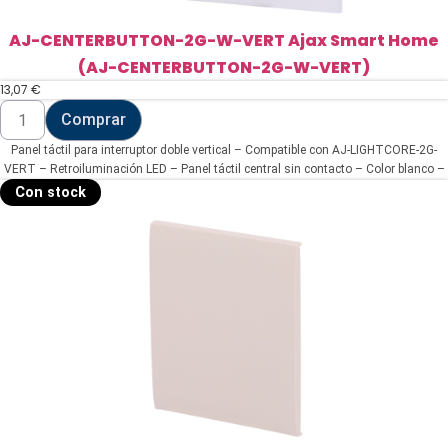
AJ-CENTERBUTTON-2G-W-VERT Ajax Smart Home
(AJ-CENTERBUTTON-2G-W-VERT)
13,07
€
AJ-
Comprar
CENTERBUTTON-
2G-
Panel táctil para interruptor doble vertical – Compatible con AJ-LIGHTCORE-2G-
W-
VERT
VERT – Retroiluminación LED – Panel táctil central sin contacto – Color blanco –
Ajax
Ajax – LightSwitch CenterButton Vertical
Con stock
Smart
Home
(AJ-
CENTERBUTTON-
2G-
W-
VERT)
cantidad