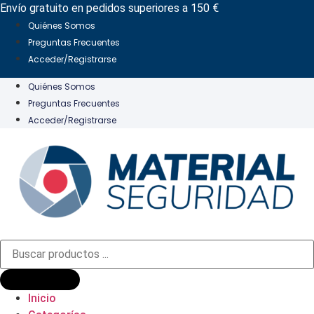
Ir
Envío gratuito en pedidos superiores a 150 €
al
Quiénes Somos
contenido
Preguntas Frecuentes
Acceder/Registrarse
Quiénes Somos
Preguntas Frecuentes
Acceder/Registrarse
Búsqueda
de
productos
Inicio