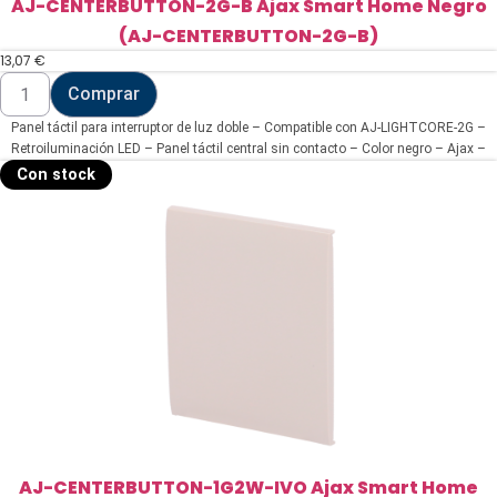
AJ-CENTERBUTTON-2G-B Ajax Smart Home Negro
(AJ-CENTERBUTTON-2G-B)
13,07
€
AJ-
Comprar
CENTERBUTTON-
2G-
Panel táctil para interruptor de luz doble – Compatible con AJ-LIGHTCORE-2G –
B
Ajax
Retroiluminación LED – Panel táctil central sin contacto – Color negro – Ajax –
Smart
LightSwitch CenterButton
Con stock
Home
Negro
(AJ-
CENTERBUTTON-
2G-
B)
cantidad
AJ-CENTERBUTTON-1G2W-IVO Ajax Smart Home