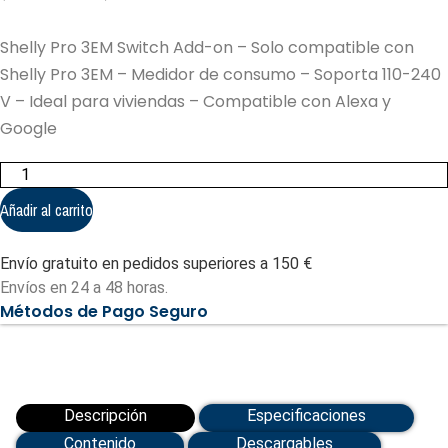
Shelly Pro 3EM Switch Add-on – Solo compatible con
Shelly Pro 3EM – Medidor de consumo – Soporta 110-240
V – Ideal para viviendas – Compatible con Alexa y
Google
Shelly
Pro
3EM
Añadir al carrito
Switch
Add-
on
Envío gratuito en pedidos superiores a 150 €
-
Solo
Envíos en 24 a 48 horas.
compatible
Métodos de Pago Seguro
con
Shelly
Pro
3EM
(SH-
PRO-
3EM-
Descripción
Especificaciones
SWITCH-
ADD-
Contenido
Descargables