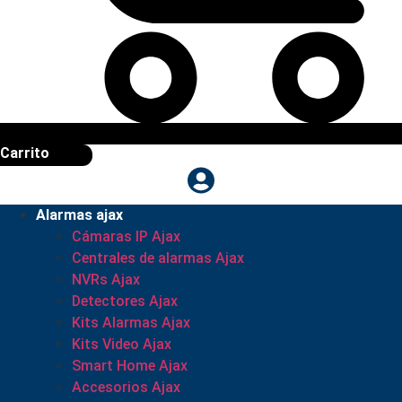
Carrito
Alarmas ajax
Cámaras IP Ajax
Centrales de alarmas Ajax
NVRs Ajax
Detectores Ajax
Kits Alarmas Ajax
Kits Video Ajax
Smart Home Ajax
Accesorios Ajax