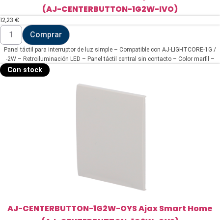
(AJ-CENTERBUTTON-1G2W-IVO)
12,23
€
AJ-
Comprar
CENTERBUTTON-
1G2W-
Panel táctil para interruptor de luz simple – Compatible con AJ-LIGHTCORE-1G /
IVO
Ajax
-2W – Retroiluminación LED – Panel táctil central sin contacto – Color marfil –
Smart
Ajax – LightSwitch CenterButton
Con stock
Home
(AJ-
CENTERBUTTON-
1G2W-
IVO)
cantidad
AJ-CENTERBUTTON-1G2W-OYS Ajax Smart Home