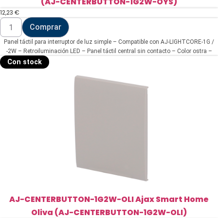
(AJ-CENTERBUTTON-1G2W-OYS)
12,23
€
AJ-
Comprar
CENTERBUTTON-
1G2W-
Panel táctil para interruptor de luz simple – Compatible con AJ-LIGHTCORE-1G /
OYS
Ajax
-2W – Retroiluminación LED – Panel táctil central sin contacto – Color ostra –
Smart
Ajax – LightSwitch CenterButton
Con stock
Home
(AJ-
CENTERBUTTON-
1G2W-
OYS)
cantidad
AJ-CENTERBUTTON-1G2W-OLI Ajax Smart Home
Oliva (AJ-CENTERBUTTON-1G2W-OLI)