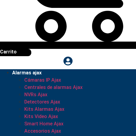
Carrito
Alarmas ajax
Cámaras IP Ajax
Centrales de alarmas Ajax
NVRs Ajax
Detectores Ajax
Kits Alarmas Ajax
Kits Video Ajax
Smart Home Ajax
Accesorios Ajax