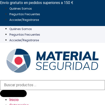
Ir
Envío gratuito en pedidos superiores a 150 €
al
Quiénes Somos
contenido
Preguntas Frecuentes
Acceder/Registrarse
Quiénes Somos
Preguntas Frecuentes
Acceder/Registrarse
Búsqueda
de
productos
Inicio