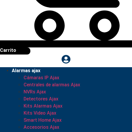
Carrito
Alarmas ajax
Cámaras IP Ajax
Centrales de alarmas Ajax
NVRs Ajax
Detectores Ajax
Kits Alarmas Ajax
Kits Video Ajax
Smart Home Ajax
Accesorios Ajax