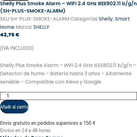
Shelly Plus Smoke Alarm – WiFi 2.4 GHz IEEE802.11 b/g/n
(SH-PLUS-SMOKE-ALARM)
SKU
SH-PLUS-SMOKE-ALARM
Categorías
Shelly
,
Smart
Home
Marca:
SHELLY
42,75
€
(IVA INCLUIDO)
Shelly Plus Smoke Alarm – WiFi 2.4 GHz IEEE802.11 b/g/n –
Detector de humo – Batería hasta 3 años – Altamente
sensible – Compatible con Alexa y Google
Shelly
Plus
Smoke
Añadir al carrito
Alarm
-
WiFi
Envío gratuito en pedidos superiores a 150 €
2.4
GHz
Envíos en 24 a 48 horas.
IEEE802.11