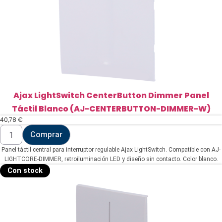
Ajax LightSwitch CenterButton Dimmer Panel
Táctil Blanco (AJ-CENTERBUTTON-DIMMER-W)
40,78
€
Ajax
Comprar
LightSwitch
CenterButton
Panel táctil central para interruptor regulable Ajax LightSwitch. Compatible con AJ-
Dimmer
Panel
LIGHTCORE-DIMMER, retroiluminación LED y diseño sin contacto. Color blanco.
Táctil
Con stock
Blanco
(AJ-
CENTERBUTTON-
DIMMER-
W)
cantidad