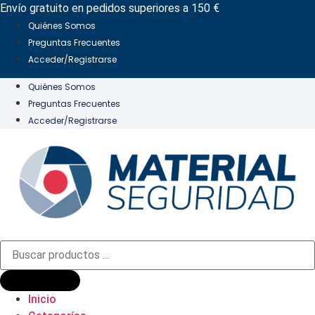
Ir
Envío gratuito en pedidos superiores a 150 €
al
Quiénes Somos
contenido
Preguntas Frecuentes
Acceder/Registrarse
Quiénes Somos
Preguntas Frecuentes
Acceder/Registrarse
Búsqueda
de
productos
Inicio