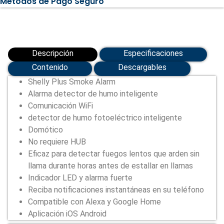
Métodos de Pago Seguro
b/g/n
(SH-
PLUS-
SMOKE-
ALARM)
cantidad
Descripción
Especificaciones
Contenido
Descargables
Shelly Plus Smoke Alarm
Alarma detector de humo inteligente
Comunicación WiFi
detector de humo fotoeléctrico inteligente
Domótico
No requiere HUB
Eficaz para detectar fuegos lentos que arden sin
llama durante horas antes de estallar en llamas
Indicador LED y alarma fuerte
Reciba notificaciones instantáneas en su teléfono
Compatible con Alexa y Google Home
Aplicación iOS Android