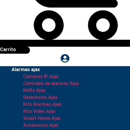
Carrito
Alarmas ajax
Cámaras IP Ajax
Centrales de alarmas Ajax
NVRs Ajax
Detectores Ajax
Kits Alarmas Ajax
Kits Video Ajax
Smart Home Ajax
Accesorios Ajax