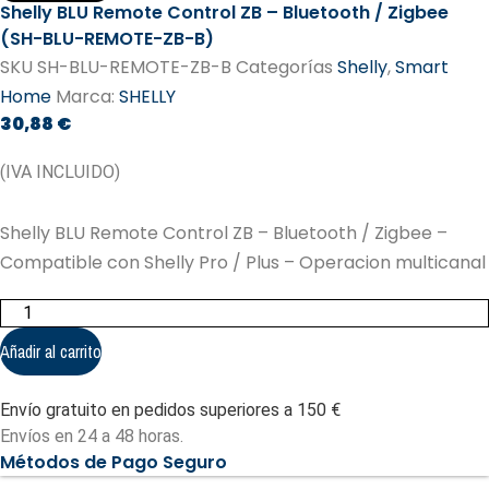
Shelly BLU Remote Control ZB – Bluetooth / Zigbee
(SH-BLU-REMOTE-ZB-B)
SKU
SH-BLU-REMOTE-ZB-B
Categorías
Shelly
,
Smart
Home
Marca:
SHELLY
30,88
€
(IVA INCLUIDO)
Shelly BLU Remote Control ZB – Bluetooth / Zigbee –
Compatible con Shelly Pro / Plus – Operacion multicanal
Shelly
BLU
Remote
Añadir al carrito
Control
ZB
-
Envío gratuito en pedidos superiores a 150 €
Bluetooth
/
Envíos en 24 a 48 horas.
Zigbee
Métodos de Pago Seguro
(SH-
BLU-