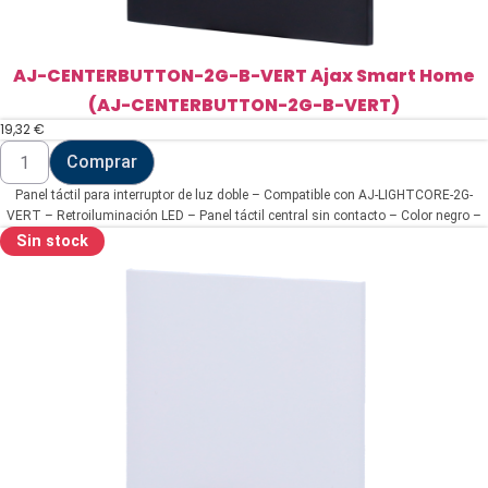
AJ-CENTERBUTTON-2G-B-VERT Ajax Smart Home
(AJ-CENTERBUTTON-2G-B-VERT)
19,32
€
AJ-
Comprar
CENTERBUTTON-
2G-
Panel táctil para interruptor de luz doble – Compatible con AJ-LIGHTCORE-2G-
B-
VERT
VERT – Retroiluminación LED – Panel táctil central sin contacto – Color negro –
Ajax
Ajax – LightSwitch CenterButton Vertical
Sin stock
Smart
Home
(AJ-
CENTERBUTTON-
2G-
B-
VERT)
cantidad