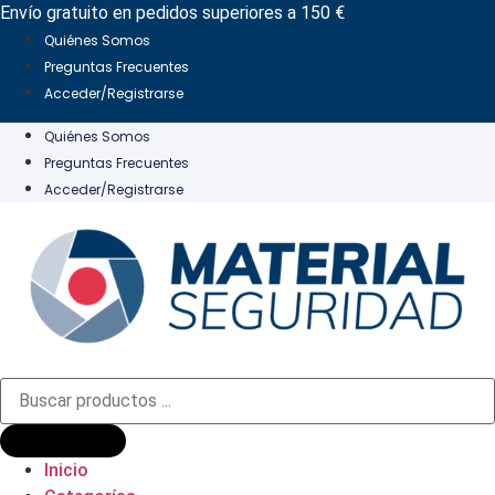
Ir
Envío gratuito en pedidos superiores a 150 €
al
Quiénes Somos
contenido
Preguntas Frecuentes
Acceder/Registrarse
Quiénes Somos
Preguntas Frecuentes
Acceder/Registrarse
Búsqueda
de
productos
Inicio