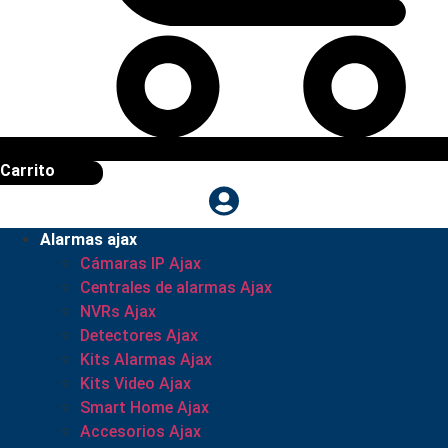
Carrito
Alarmas ajax
Cámaras IP Ajax
Centrales de alarmas Ajax
NVRs Ajax
Detectores Ajax
Kits Alarmas Ajax
Kits Video Ajax
Smart Home Ajax
Accesorios Ajax