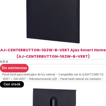
AJ-CENTERBUTTON-1G2W-B-VERT Ajax Smart Home
(AJ-CENTERBUTTON-1G2W-B-VERT)
9,15
€
Sin existencias
Panel táctil para interruptor de luz vertical – Compatible con AJ-LIGHTCORE-1G-
VERT / -2W-VERT – Retroiluminación LED – Panel táctil central sin contacto –
Color negro – Ajax – LightSwitch CenterButton Vertical
Con stock