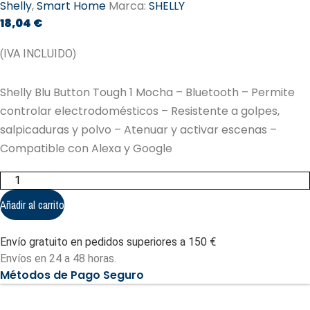
Shelly
,
Smart Home
Marca:
SHELLY
18,04
€
(IVA INCLUIDO)
Shelly Blu Button Tough 1 Mocha – Bluetooth – Permite
controlar electrodomésticos – Resistente a golpes,
salpicaduras y polvo – Atenuar y activar escenas –
Compatible con Alexa y Google
Shelly
Blu
Button
Añadir al carrito
Tough
1
Mocha
Envío gratuito en pedidos superiores a 150 €
-
Bluetooth
Envíos en 24 a 48 horas.
(SH-
Métodos de Pago Seguro
BLU-
BUTTON-
TOUGH-
1-