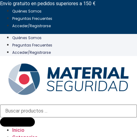
Ir
Envío gratuito en pedidos superiores a 150 €
al
Quiénes Somos
contenido
Preguntas Frecuentes
Acceder/Registrarse
Quiénes Somos
Preguntas Frecuentes
Acceder/Registrarse
Búsqueda
de
productos
Inicio