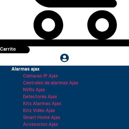
Carrito
Alarmas ajax
Cámaras IP Ajax
Centrales de alarmas Ajax
NVRs Ajax
Detectores Ajax
Kits Alarmas Ajax
Kits Video Ajax
Smart Home Ajax
Accesorios Ajax