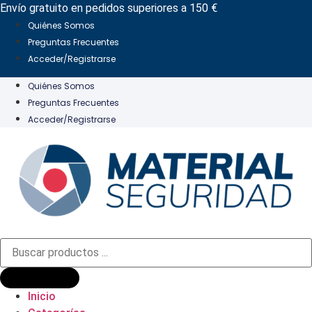
Ir
Envío gratuito en pedidos superiores a 150 €
al
Quiénes Somos
contenido
Preguntas Frecuentes
Acceder/Registrarse
Quiénes Somos
Preguntas Frecuentes
Acceder/Registrarse
Búsqueda
de
productos
Inicio