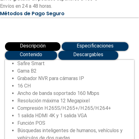
IP
Envíos en 24 a 48 horas.
gama
Métodos de Pago Seguro
B2
(SF-
NVR8216A-
B2)
cantidad
Descripción
Especificaciones
Contenido
Descargables
Safire Smart
Gama B2
Grabador NVR para cámaras IP
16 CH
Ancho de banda soportado 160 Mbps
Resolución máxima 12 Megapixel
Compresión H.265S/H.265+/H.265/H.264+
1 salida HDMI 4K y 1 salida VGA
Función POS
Búsquedas inteligentes de humanos, vehículos y
vehículos de dos ruedas