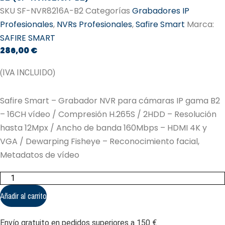
SKU
SF-NVR8216A-B2
Categorías
Grabadores IP
Profesionales
,
NVRs Profesionales
,
Safire Smart
Marca:
SAFIRE SMART
286,00
€
(IVA INCLUIDO)
Safire Smart – Grabador NVR para cámaras IP gama B2
– 16CH vídeo / Compresión H.265S / 2HDD – Resolución
hasta 12Mpx / Ancho de banda 160Mbps – HDMI 4K y
VGA / Dewarping Fisheye – Reconocimiento facial,
Metadatos de vídeo
Safire
Smart
-
Añadir al carrito
Grabador
NVR
para
Envío gratuito en pedidos superiores a 150 €
cámaras