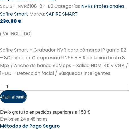
SKU
SF-NVR6108-8P-B2
Categorías
NVRs Profesionales
,
Safire Smart
Marca:
SAFIRE SMART
236,00
€
(IVA INCLUIDO)
Safire Smart – Grabador NVR para cámaras IP gama B2
– 8CH vídeo / Compresión H.265 + – Resolución hasta 8
Mpx / Ancho de banda 80Mbps – Salida HDMI 4K y VGA /
1HDD – Detección facial / Búsquedas inteligentes
Safire
Smart
-
Añadir al carrito
Grabador
NVR
para
Envío gratuito en pedidos superiores a 150 €
cámaras
IP
Envíos en 24 a 48 horas.
gama
Métodos de Pago Seguro
B2