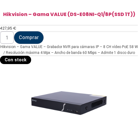
Hikvision – Gama VALUE (DS-E08NI-Q1/8P(SSD 1T))
427,95
€
Hikvision
Comprar
-
Gama
Hikvision – Gama VALUE – Grabador NVR para cámaras IP – 8 CH vídeo PoE 58 W
VALUE
(DS-
/ Resolución máxima 4 Mpx – Ancho de banda 60 Mbps – Admite 1 disco duro
E08NI-
SSD (SSD 1 TB incluido)
Con stock
Q1/8P(SSD
1T))
cantidad