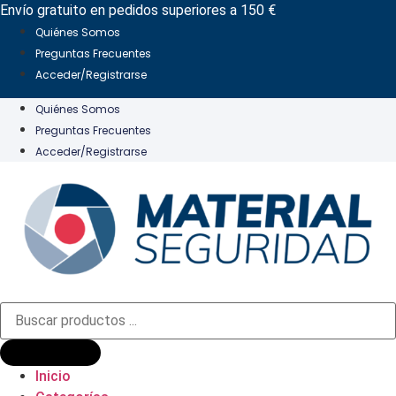
Ir
Envío gratuito en pedidos superiores a 150 €
al
Quiénes Somos
contenido
Preguntas Frecuentes
Acceder/Registrarse
Quiénes Somos
Preguntas Frecuentes
Acceder/Registrarse
Búsqueda
de
productos
Inicio