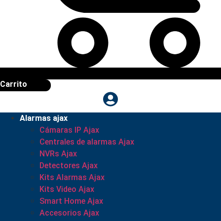
Carrito
Alarmas ajax
Cámaras IP Ajax
Centrales de alarmas Ajax
NVRs Ajax
Detectores Ajax
Kits Alarmas Ajax
Kits Video Ajax
Smart Home Ajax
Accesorios Ajax