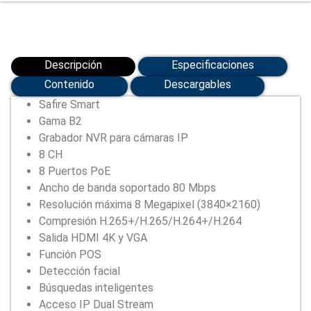
(SF-
NVR6108-
8P-
B2)
cantidad
Descripción
Especificaciones
Contenido
Descargables
Safire Smart
Gama B2
Grabador NVR para cámaras IP
8 CH
8 Puertos PoE
Ancho de banda soportado 80 Mbps
Resolución máxima 8 Megapixel (3840×2160)
Compresión H.265+/H.265/H.264+/H.264
Salida HDMI 4K y VGA
Función POS
Detección facial
Búsquedas inteligentes
Acceso IP Dual Stream