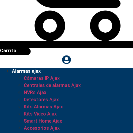
Carrito
Alarmas ajax
Cámaras IP Ajax
Centrales de alarmas Ajax
NVRs Ajax
Detectores Ajax
Kits Alarmas Ajax
Kits Video Ajax
Smart Home Ajax
Accesorios Ajax