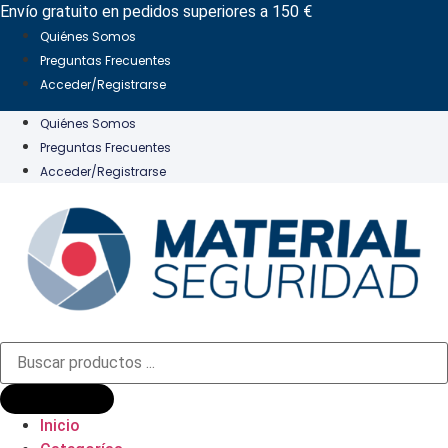
Ir
Envío gratuito en pedidos superiores a 150 €
al
Quiénes Somos
contenido
Preguntas Frecuentes
Acceder/Registrarse
Quiénes Somos
Preguntas Frecuentes
Acceder/Registrarse
Búsqueda
de
productos
Inicio