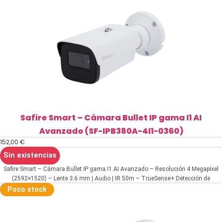
Safire Smart – Cámara Bullet IP gama I1 AI
Avanzado (SF-IPB380A-4I1-0360)
152,00
€
Sin existencias
Safire Smart – Cámara Bullet IP gama I1 AI Avanzado – Resolución 4 Megapíxel
(2592×1520) – Lente 3.6 mm | Audio | IR 50m – TrueSense+:Detección de
humano, vehículo, facial – Impermeabilidad IP67 | PoE (IEEE802.3af)
Poco stock