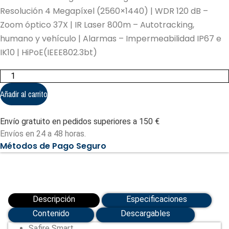
Resolución 4 Megapíxel (2560×1440) | WDR 120 dB –
Zoom óptico 37X | IR Laser 800m – Autotracking,
humano y vehículo | Alarmas – Impermeabilidad IP67 e
IK10 | HiPoE(IEEE802.3bt)
Safire
Smart
-
Añadir al carrito
Cámara
PTZ
IP
Envío gratuito en pedidos superiores a 150 €
gama
X1
Envíos en 24 a 48 horas.
Inteligencia
Métodos de Pago Seguro
Artificial
(SF-
IPSD8037ITA-
4X1-
L800)
cantidad
Descripción
Especificaciones
Contenido
Descargables
Safire Smart