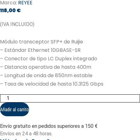
Marca:
REYEE
118,00
€
(IVA INCLUIDO)
Módulo transceptor SFP+ de Ruijie
– Estándar Ethernet 10GBASE-SR
– Conector de tipo LC Duplex integrado
– Distancia operativa de hasta 400m
– Longitud de onda de 850nm estable
– Tasa de velocidad de hasta 10.3125 Gbps
Módulo
transceptor
SFP+
Añadir al carrito
de
Ruijie
-
Envío gratuito en pedidos superiores a 150 €
Estándar
Ethernet
Envíos en 24 a 48 horas.
10GBASE-