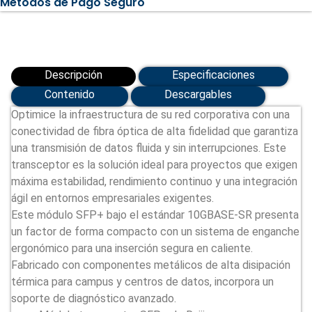
Métodos de Pago Seguro
SR
(RG-
XG-
SFP-
SR-
MM850)
cantidad
Descripción
Especificaciones
Contenido
Descargables
Optimice la infraestructura de su red corporativa con una
conectividad de fibra óptica de alta fidelidad que garantiza
una transmisión de datos fluida y sin interrupciones. Este
transceptor es la solución ideal para proyectos que exigen
máxima estabilidad, rendimiento continuo y una integración
ágil en entornos empresariales exigentes.
Este módulo SFP+ bajo el estándar 10GBASE-SR presenta
un factor de forma compacto con un sistema de enganche
ergonómico para una inserción segura en caliente.
Fabricado con componentes metálicos de alta disipación
térmica para campus y centros de datos, incorpora un
soporte de diagnóstico avanzado.