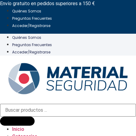
Ir
Envío gratuito en pedidos superiores a 150 €
al
Quiénes Somos
contenido
Preguntas Frecuentes
Acceder/Registrarse
Quiénes Somos
Preguntas Frecuentes
Acceder/Registrarse
Búsqueda
de
productos
Inicio