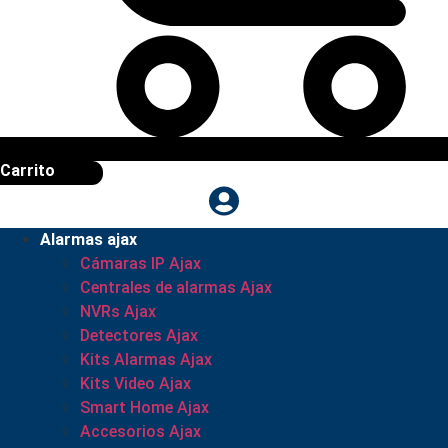
Carrito
Alarmas ajax
Cámaras IP Ajax
Centrales de alarmas Ajax
NVRs Ajax
Detectores Ajax
Kits Alarmas Ajax
Kits Video Ajax
Smart Home Ajax
Accesorios Ajax