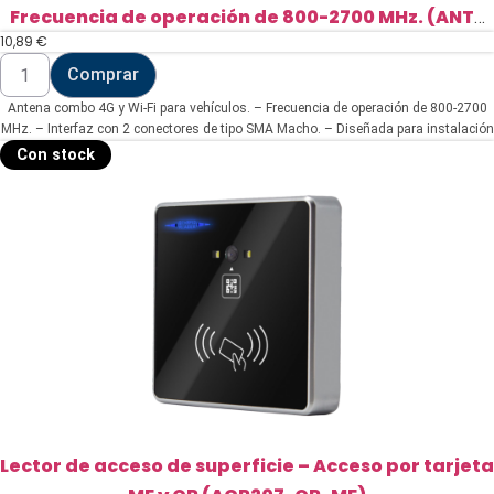
Frecuencia de operación de 800-2700 MHz. (ANT-
10,89
€
4G-01D-O-ORV)
Antena
Comprar
combo
4G
Antena combo 4G y Wi-Fi para vehículos. – Frecuencia de operación de 800-2700
y
Wi-
MHz. – Interfaz con 2 conectores de tipo SMA Macho. – Diseñada para instalación
Fi
en techo de vehículo. – Ganancia de señal de +-3 dBi en ambas bandas. – Incluye
Con stock
para
cable de extensión RG174 de 3 metros.
vehículos.
-
Frecuencia
de
operación
de
800-
2700
MHz.
(ANT-
4G-
01D-
O-
ORV)
cantidad
Lector de acceso de superficie – Acceso por tarjeta