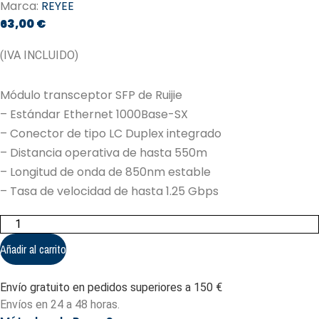
Marca:
REYEE
63,00
€
(IVA INCLUIDO)
Módulo transceptor SFP de Ruijie
– Estándar Ethernet 1000Base-SX
– Conector de tipo LC Duplex integrado
– Distancia operativa de hasta 550m
– Longitud de onda de 850nm estable
– Tasa de velocidad de hasta 1.25 Gbps
Módulo
transceptor
SFP
Añadir al carrito
de
Ruijie
-
Envío gratuito en pedidos superiores a 150 €
Estándar
Ethernet
Envíos en 24 a 48 horas.
1000Base-