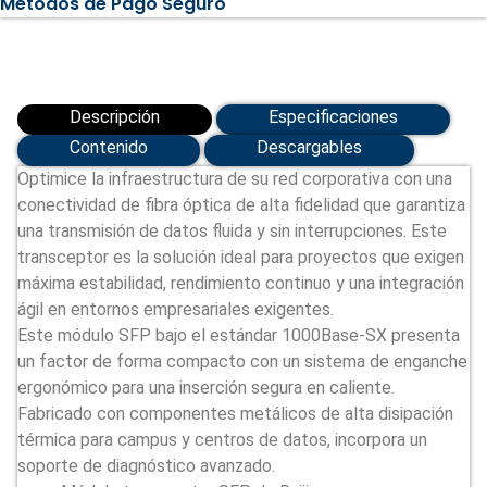
Métodos de Pago Seguro
SX
(RG-
MINI-
GBIC-
SX-
MM850)
cantidad
Descripción
Especificaciones
Contenido
Descargables
Optimice la infraestructura de su red corporativa con una
conectividad de fibra óptica de alta fidelidad que garantiza
una transmisión de datos fluida y sin interrupciones. Este
transceptor es la solución ideal para proyectos que exigen
máxima estabilidad, rendimiento continuo y una integración
ágil en entornos empresariales exigentes.
Este módulo SFP bajo el estándar 1000Base-SX presenta
un factor de forma compacto con un sistema de enganche
ergonómico para una inserción segura en caliente.
Fabricado con componentes metálicos de alta disipación
térmica para campus y centros de datos, incorpora un
soporte de diagnóstico avanzado.