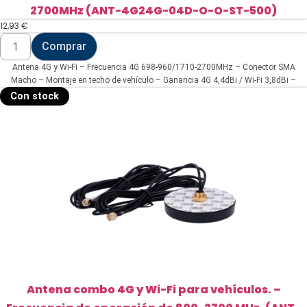
2700MHz (ANT-4G24G-04D-O-O-ST-500)
12,93
€
Antena
Comprar
4G
y
Antena 4G y Wi-Fi – Frecuencia 4G 698-960/1710-2700MHz – Conector SMA
Wi-
Fi
Macho – Montaje en techo de vehículo – Ganancia 4G 4,4dBi / Wi-Fi 3,8dBi –
-
Cable RG174 5 metros de longitud
Con stock
Frecuencia
4G
698-
960/1710-
2700MHz
(ANT-
4G24G-
04D-
O-
O-
ST-
500)
cantidad
Antena combo 4G y Wi-Fi para vehículos. –