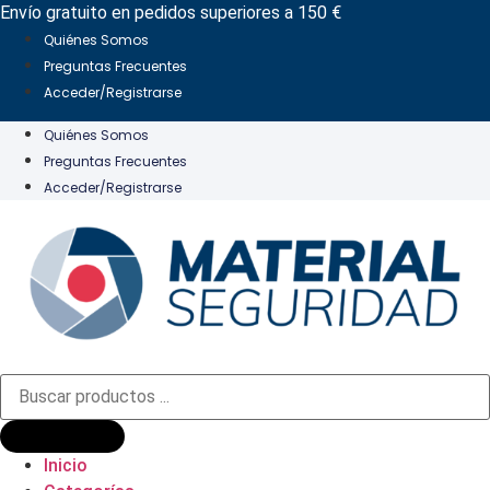
Ir
Envío gratuito en pedidos superiores a 150 €
al
Quiénes Somos
contenido
Preguntas Frecuentes
Acceder/Registrarse
Quiénes Somos
Preguntas Frecuentes
Acceder/Registrarse
Búsqueda
de
productos
Inicio