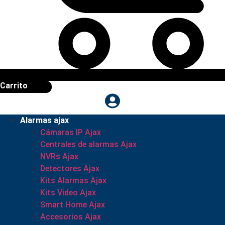
Carrito
Alarmas ajax
Cámaras IP Ajax
Centrales de alarmas Ajax
NVRs Ajax
Detectores Ajax
Kits Alarmas Ajax
Kits Video Ajax
Smart Home Ajax
Accesorios Ajax