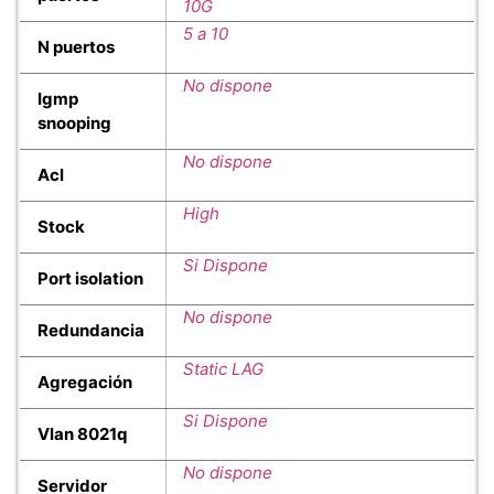
10G
5 a 10
N puertos
No dispone
Igmp
snooping
No dispone
Acl
High
Stock
Si Dispone
Port isolation
No dispone
Redundancia
Static LAG
Agregación
Si Dispone
Vlan 8021q
No dispone
Servidor