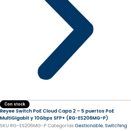
Con stock
Reyee Switch PoE Cloud Capa 2 – 5 puertos PoE
MultiGigabit y 10Gbps SFP+ (RG-ES206MG-P)
SKU
RG-ES206MG-P
Categorías
Gestionable
,
Switching