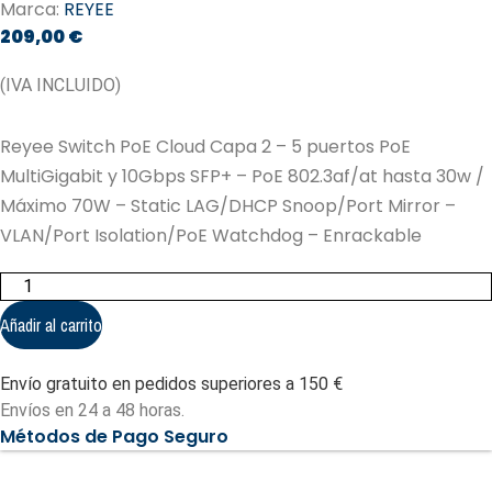
Marca:
REYEE
209,00
€
(IVA INCLUIDO)
Reyee Switch PoE Cloud Capa 2 – 5 puertos PoE
MultiGigabit y 10Gbps SFP+ – PoE 802.3af/at hasta 30w /
Máximo 70W – Static LAG/DHCP Snoop/Port Mirror –
VLAN/Port Isolation/PoE Watchdog – Enrackable
Reyee
Switch
PoE
Añadir al carrito
Cloud
Capa
2
Envío gratuito en pedidos superiores a 150 €
-
5
Envíos en 24 a 48 horas.
puertos
Métodos de Pago Seguro
PoE
MultiGigabit
y
10Gbps