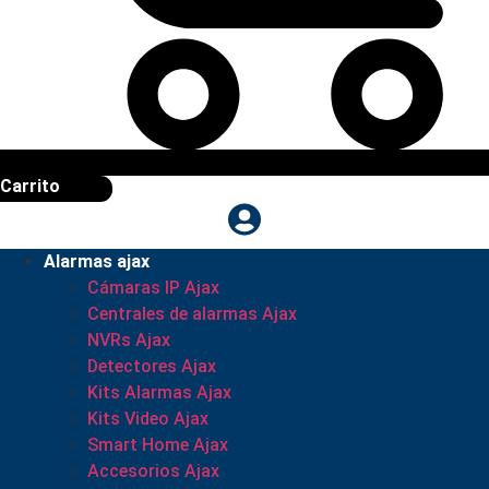
Carrito
Alarmas ajax
Cámaras IP Ajax
Centrales de alarmas Ajax
NVRs Ajax
Detectores Ajax
Kits Alarmas Ajax
Kits Video Ajax
Smart Home Ajax
Accesorios Ajax