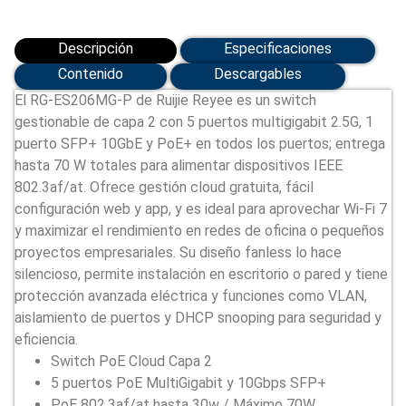
SFP+
(RG-
ES206MG-
Descripción
Especificaciones
P)
cantidad
Contenido
Descargables
El RG-ES206MG-P de Ruijie Reyee es un switch
gestionable de capa 2 con 5 puertos multigigabit 2.5G, 1
puerto SFP+ 10GbE y PoE+ en todos los puertos; entrega
hasta 70 W totales para alimentar dispositivos IEEE
802.3af/at. Ofrece gestión cloud gratuita, fácil
configuración web y app, y es ideal para aprovechar Wi-Fi 7
y maximizar el rendimiento en redes de oficina o pequeños
proyectos empresariales. Su diseño fanless lo hace
silencioso, permite instalación en escritorio o pared y tiene
protección avanzada eléctrica y funciones como VLAN,
aislamiento de puertos y DHCP snooping para seguridad y
eficiencia.
Switch PoE Cloud Capa 2
5 puertos PoE MultiGigabit y 10Gbps SFP+
PoE 802.3af/at hasta 30w / Máximo 70W