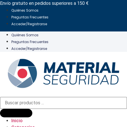
Ir
Envío gratuito en pedidos superiores a 150 €
al
Quiénes Somos
contenido
Preguntas Frecuentes
Acceder/Registrarse
Quiénes Somos
Preguntas Frecuentes
Acceder/Registrarse
Búsqueda
de
productos
Inicio