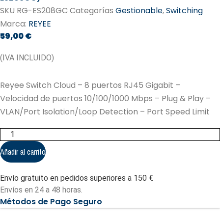
SKU
RG-ES208GC
Categorías
Gestionable
,
Switching
Marca:
REYEE
59,00
€
(IVA INCLUIDO)
Reyee Switch Cloud – 8 puertos RJ45 Gigabit –
Velocidad de puertos 10/100/1000 Mbps – Plug & Play –
VLAN/Port Isolation/Loop Detection – Port Speed Limit
Reyee
Switch
Cloud
Añadir al carrito
-
8
puertos
Envío gratuito en pedidos superiores a 150 €
RJ45
Gigabit
Envíos en 24 a 48 horas.
(RG-
Métodos de Pago Seguro
ES208GC)
cantidad