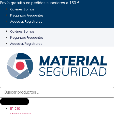
Ir
Envío gratuito en pedidos superiores a 150 €
al
Quiénes Somos
contenido
Preguntas Frecuentes
Acceder/Registrarse
Quiénes Somos
Preguntas Frecuentes
Acceder/Registrarse
Búsqueda
de
productos
Inicio