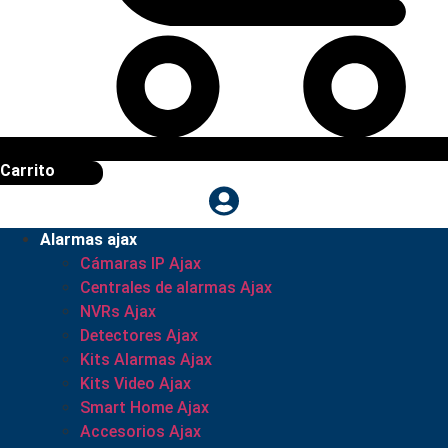
Carrito
Alarmas ajax
Cámaras IP Ajax
Centrales de alarmas Ajax
NVRs Ajax
Detectores Ajax
Kits Alarmas Ajax
Kits Video Ajax
Smart Home Ajax
Accesorios Ajax