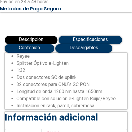
Envíos en 24 a 48 horas.
1260
Métodos de Pago Seguro
nm
hasta
1650nm
(RG-
SPL2032-
SC)
cantidad
Descripción
Especificaciones
Contenido
Descargables
Reyee
Splitter Óptivo e-Lighten
1:32
Dos conectores SC de uplink
32 conectores para ONU´s SC PON
Longitud de onda 1260 nm hasta 1650nm
Compatible con solución e-Lighten Ruijie/Reyee
Instalación en rack, pared, sobremesa
Información adicional