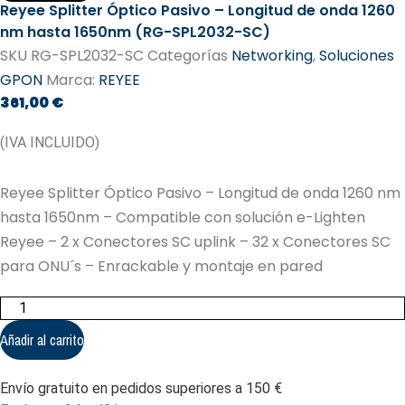
Reyee Splitter Óptico Pasivo – Longitud de onda 1260
nm hasta 1650nm (RG-SPL2032-SC)
SKU
RG-SPL2032-SC
Categorías
Networking
,
Soluciones
GPON
Marca:
REYEE
361,00
€
(IVA INCLUIDO)
Reyee Splitter Óptico Pasivo – Longitud de onda 1260 nm
hasta 1650nm – Compatible con solución e-Lighten
Reyee – 2 x Conectores SC uplink – 32 x Conectores SC
para ONU´s – Enrackable y montaje en pared
Reyee
Splitter
Óptico
Añadir al carrito
Pasivo
-
Longitud
Envío gratuito en pedidos superiores a 150 €
de
onda