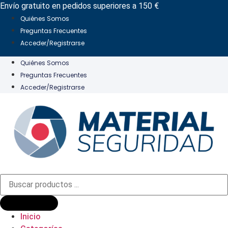
Ir
Envío gratuito en pedidos superiores a 150 €
al
Quiénes Somos
contenido
Preguntas Frecuentes
Acceder/Registrarse
Quiénes Somos
Preguntas Frecuentes
Acceder/Registrarse
Búsqueda
de
productos
Inicio