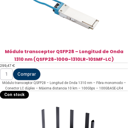
Módulo transceptor QSFP28 – Longitud de Onda
1310 nm (QSFP28-100G-1310LR-10SMF-LC)
299,47
€
Módulo
Comprar
transceptor
QSFP28
Módulo transceptor QSFP28 – Longitud de Onda 1310 nm – Fibra monomodo –
-
Longitud
Conector LC dúplex – Máxima distancia 10 km – 100Gbps – 100GBASE-LR4
de
Con stock
Onda
1310
nm
(QSFP28-
100G-
1310LR-
10SMF-