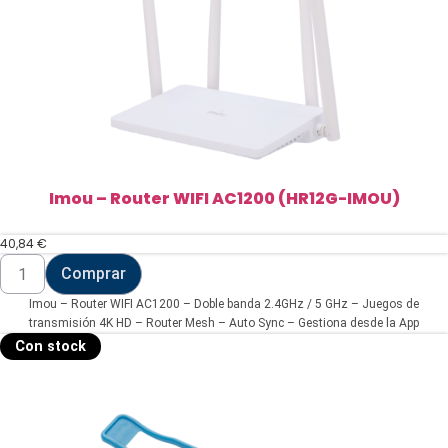
Imou – Router WIFI AC1200 (HR12G-IMOU)
40,84
€
Imou
Comprar
-
Router
Imou – Router WIFI AC1200 – Doble banda 2.4GHz / 5 GHz – Juegos de
WIFI
AC1200
transmisión 4K HD – Router Mesh – Auto Sync – Gestiona desde la App
(HR12G-
Con stock
IMOU)
cantidad