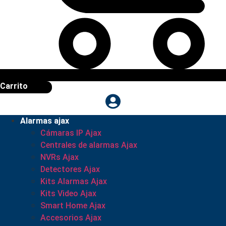
Carrito
Alarmas ajax
Cámaras IP Ajax
Centrales de alarmas Ajax
NVRs Ajax
Detectores Ajax
Kits Alarmas Ajax
Kits Video Ajax
Smart Home Ajax
Accesorios Ajax