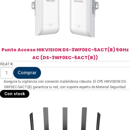
Punto Acceso HIKVISION DS-3WF0EC-5ACT(B) 5GHz
AC (DS-3WF0EC-5ACT(B))
110,47
€
Punto
Comprar
Acceso
HIKVISION
Asegura tu vigilancia con conexión inalámbrica robusta. El CPE HIKVISION DS-
DS-
3WF0EC-
3WF0EC-5ACT(B) garantiza tu red, con soporte experto de Material Seguridad.
5ACT(B)
Con stock
5GHz
AC
(DS-
3WF0EC-
5ACT(B))
cantidad