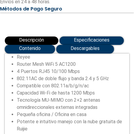
Envíos en 24 a 48 horas.
4
Métodos de Pago Seguro
Puertos
RJ45
10/100
Mbps
(RG-
EW1200)
cantidad
Descripción
Especificaciones
Contenido
Descargables
Reyee
Router Mesh WiFi 5 AC1200
4 Puertos RJ45 10/100 Mbps
802.11AC de doble flujo y banda 2.4 y 5 GHz
Compatible con 802.11a/b/g/n/ac
Capacidad Wi-Fi de hasta 1200 Mbps
Tecnología MU-MIMO con 2+2 antenas
omnidireccionales externas integradas
Pequeña oficina / Oficina en casa
Potente e intuitivo manejo con la nube gratuita de
Ruijie