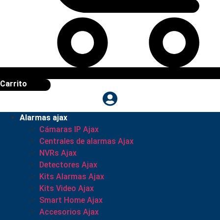
Carrito
Alarmas ajax
Cámaras IP Ajax
Centrales de alarmas Ajax
NVRs Ajax
Detectores Ajax
Kits Alarmas Ajax
Kits Video Ajax
Smart Home Ajax
Accesorios Ajax