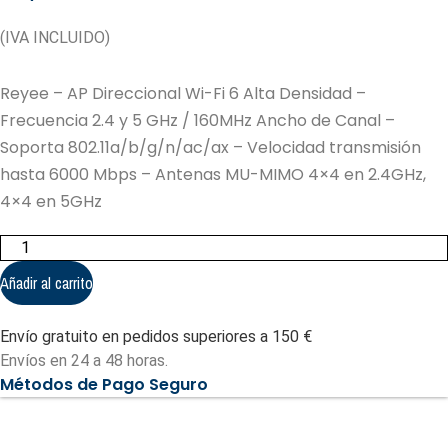
(IVA INCLUIDO)
Reyee – AP Direccional Wi-Fi 6 Alta Densidad –
Frecuencia 2.4 y 5 GHz / 160MHz Ancho de Canal –
Soporta 802.11a/b/g/n/ac/ax – Velocidad transmisión
hasta 6000 Mbps – Antenas MU-MIMO 4×4 en 2.4GHz,
4×4 en 5GHz
Reyee
-
AP
Añadir al carrito
Direccional
Wi-
Fi
Envío gratuito en pedidos superiores a 150 €
6
Alta
Envíos en 24 a 48 horas.
Densidad
Métodos de Pago Seguro
(RG-
RAP6260(H)-
D)
cantidad