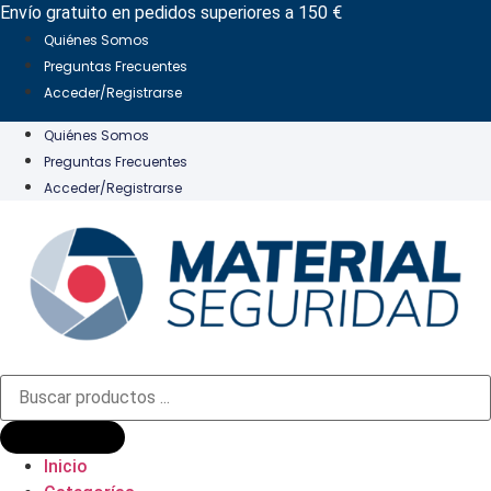
Ir
Envío gratuito en pedidos superiores a 150 €
al
Quiénes Somos
contenido
Preguntas Frecuentes
Acceder/Registrarse
Quiénes Somos
Preguntas Frecuentes
Acceder/Registrarse
Búsqueda
de
productos
Inicio