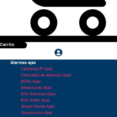
Carrito
Alarmas ajax
Cámaras IP Ajax
Centrales de alarmas Ajax
NVRs Ajax
Detectores Ajax
Kits Alarmas Ajax
Kits Video Ajax
Smart Home Ajax
Accesorios Ajax