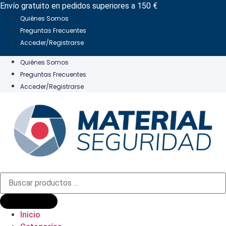
Ir
Envío gratuito en pedidos superiores a 150 €
al
Quiénes Somos
contenido
Preguntas Frecuentes
Acceder/Registrarse
Quiénes Somos
Preguntas Frecuentes
Acceder/Registrarse
Búsqueda
de
productos
Inicio