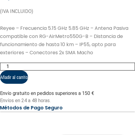
(IVA INCLUIDO)
Reyee – Frecuencia 5.15 GHz 5.85 GHz – Antena Pasiva
compatible con RG-AirMetro550G-B – Distancia de
funcionamiento de hasta 10 km – IP55, apto para
exteriores – Conectores 2x SMA Macho
Reyee
-
Frecuencia
Añadir al carrito
5.15
GHz
5.85
Envío gratuito en pedidos superiores a 150 €
GHz
(RG-
Envíos en 24 a 48 horas.
ANT20S-
Métodos de Pago Seguro
90)
cantidad