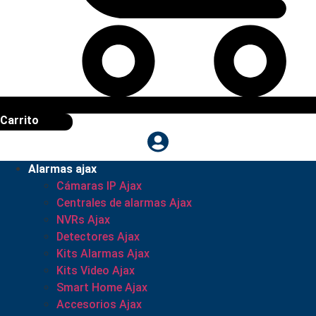
Carrito
Alarmas ajax
Cámaras IP Ajax
Centrales de alarmas Ajax
NVRs Ajax
Detectores Ajax
Kits Alarmas Ajax
Kits Video Ajax
Smart Home Ajax
Accesorios Ajax