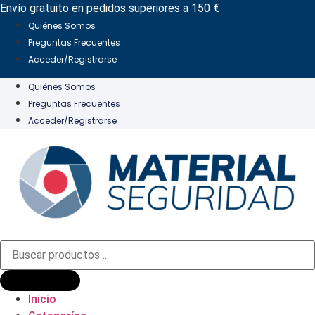
Ir
Envío gratuito en pedidos superiores a 150 €
al
Quiénes Somos
contenido
Preguntas Frecuentes
Acceder/Registrarse
Quiénes Somos
Preguntas Frecuentes
Acceder/Registrarse
Búsqueda
de
productos
Inicio