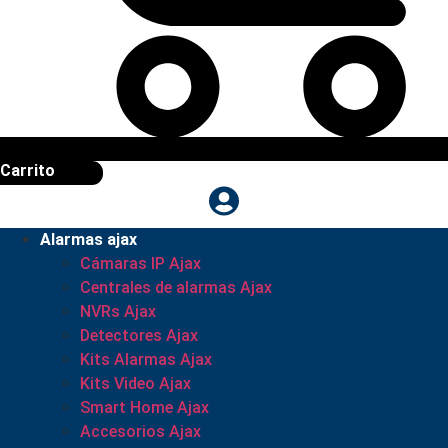
Carrito
Alarmas ajax
Cámaras IP Ajax
Centrales de alarmas Ajax
NVRs Ajax
Detectores Ajax
Kits Alarmas Ajax
Kits Video Ajax
Smart Home Ajax
Accesorios Ajax