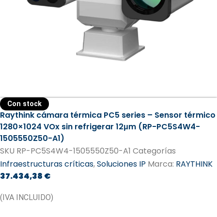
Con stock
Raythink cámara térmica PC5 series – Sensor térmico
1280×1024 VOx sin refrigerar 12μm (RP-PC5S4W4-
1505550Z50-A1)
SKU
RP-PC5S4W4-1505550Z50-A1
Categorías
Infraestructuras críticas
,
Soluciones IP
Marca:
RAYTHINK
37.434,38
€
(IVA INCLUIDO)