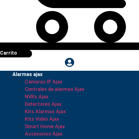
Carrito
Alarmas ajax
Cámaras IP Ajax
Centrales de alarmas Ajax
NVRs Ajax
Detectores Ajax
Kits Alarmas Ajax
Kits Video Ajax
Smart Home Ajax
Accesorios Ajax