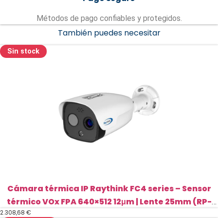
Métodos de pago confiables y protegidos.
También puedes necesitar
Sin stock
Cámara térmica IP Raythink FC4 series – Sensor
térmico VOx FPA 640×512 12μm | Lente 25mm (RP-
2.308,68
€
FC465T-025)