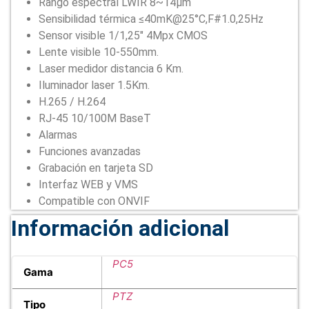
Rango espectral LWIR 8~14μm
Sensibilidad térmica ≤40mK@25°C,F#1.0,25Hz
Sensor visible 1/1,25″ 4Mpx CMOS
Lente visible 10-550mm.
Laser medidor distancia 6 Km.
Iluminador laser 1.5Km.
H.265 / H.264
RJ-45 10/100M BaseT
Alarmas
Funciones avanzadas
Grabación en tarjeta SD
Interfaz WEB y VMS
Compatible con ONVIF
Información adicional
PC5
Gama
PTZ
Tipo