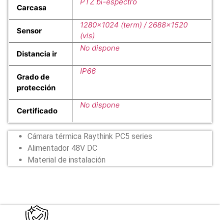
PTZ bi-espectro
Carcasa
1280×1024 (term) / 2688×1520
Sensor
(vis)
No dispone
Distancia ir
IP66
Grado de
protección
No dispone
Certificado
Cámara térmica Raythink PC5 series
Alimentador 48V DC
Material de instalación