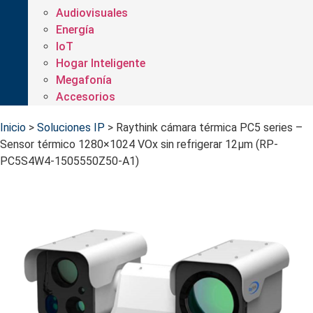
Audiovisuales
Energía
IoT
Hogar Inteligente
Megafonía
Accesorios
Inicio
>
Soluciones IP
>
Raythink cámara térmica PC5 series –
Sensor térmico 1280×1024 VOx sin refrigerar 12μm (RP-
PC5S4W4-1505550Z50-A1)