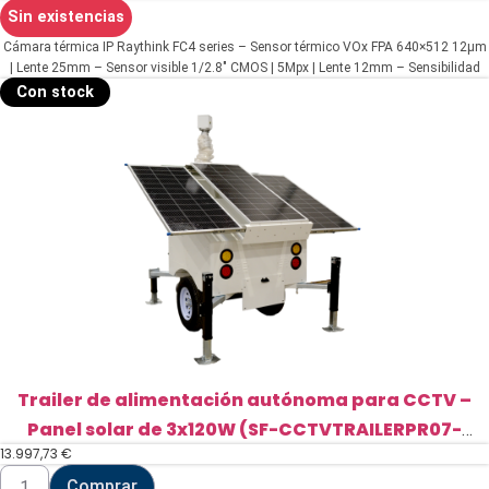
Sin existencias
Cámara térmica IP Raythink FC4 series – Sensor térmico VOx FPA 640×512 12μm
| Lente 25mm – Sensor visible 1/2.8" CMOS | 5Mpx | Lente 12mm – Sensibilidad
térmica ≤40mK – Rango medición temperatura -20~550ºC/±2ºC o ±2% –
Con stock
Detección de preventiva de incendios e intrusión
Trailer de alimentación autónoma para CCTV –
Panel solar de 3x120W (SF-CCTVTRAILERPR07-
13.997,73
€
2520WH)
Trailer
Comprar