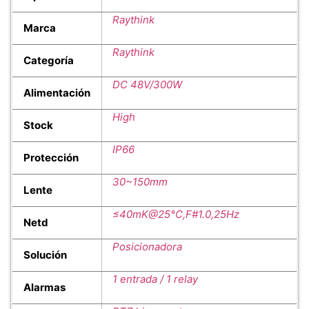
Raythink
Marca
Raythink
Categoría
DC 48V/300W
Alimentación
High
Stock
IP66
Protección
30~150mm
Lente
≤40mK@25°C,F#1.0,25Hz
Netd
Posicionadora
Solución
1 entrada / 1 relay
Alarmas