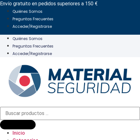
Ir
Envío gratuito en pedidos superiores a 150 €
al
Quiénes Somos
contenido
Preguntas Frecuentes
Acceder/Registrarse
Quiénes Somos
Preguntas Frecuentes
Acceder/Registrarse
Búsqueda
de
productos
Inicio