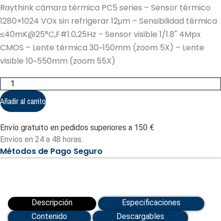
Raythink cámara térmica PC5 series – Sensor térmico
1280×1024 VOx sin refrigerar 12μm – Sensibilidad térmica
≤40mK@25°C,F#1.0,25Hz – Sensor visible 1/1.8" 4Mpx
CMOS – Lente térmica 30~150mm (zoom 5X) – Lente
visible 10~550mm (zoom 55X)
Raythink
cámara
térmica
Añadir al carrito
PC5
series
-
Envío gratuito en pedidos superiores a 150 €
Sensor
térmico
Envíos en 24 a 48 horas.
1280x1024
Métodos de Pago Seguro
VOx
sin
refrigerar
12μm
(RP-
PC5S4W4-
1505550Z50-
Descripción
Especificaciones
A1)
cantidad
Contenido
Descargables