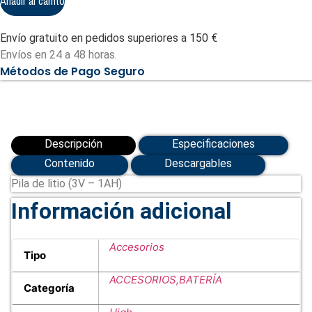
Añadir al carrito
(3V
-
1AH)
Envío gratuito en pedidos superiores a 150 €
cantidad
Envíos en 24 a 48 horas.
Métodos de Pago Seguro
Descripción
Especificaciones
Contenido
Descargables
Pila de litio (3V – 1AH)
Información adicional
Accesorios
Tipo
ACCESORIOS,BATERÍA
Categoría