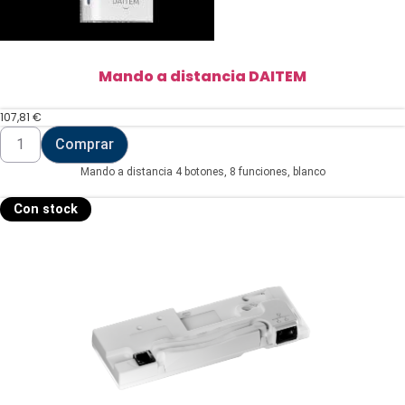
Mando a distancia DAITEM
107,81
€
Mando
Comprar
a
distancia
Mando a distancia 4 botones, 8 funciones, blanco
DAITEM
cantidad
Con stock