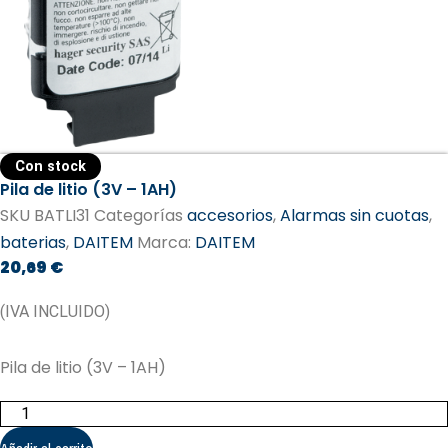
Con stock
Pila de litio (3V – 1AH)
SKU
BATLI31
Categorías
accesorios
,
Alarmas sin cuotas
,
baterias
,
DAITEM
Marca:
DAITEM​
20,69
€
(IVA INCLUIDO)
Pila de litio (3V – 1AH)
Pila
de
litio