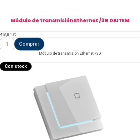
Módulo de transmisión Ethernet /3G DAITEM
451,94
€
Módulo
Comprar
de
transmisión
Módulo de transmisión Ethernet /3G
Ethernet
/3G
DAITEM
Con stock
cantidad