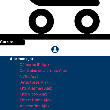
Carrito
Alarmas ajax
Cámaras IP Ajax
Centrales de alarmas Ajax
NVRs Ajax
Detectores Ajax
Kits Alarmas Ajax
Kits Video Ajax
Smart Home Ajax
Accesorios Ajax