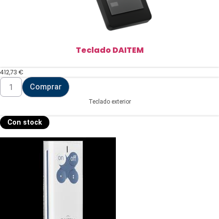
Teclado DAITEM
412,73
€
Teclado
Comprar
DAITEM
cantidad
Teclado exterior
Con stock