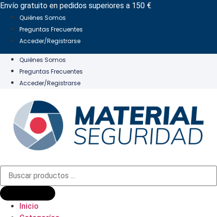
Ir
Envío gratuito en pedidos superiores a 150 €
al
Quiénes Somos
contenido
Preguntas Frecuentes
Acceder/Registrarse
Quiénes Somos
Preguntas Frecuentes
Acceder/Registrarse
Búsqueda
de
productos
Inicio