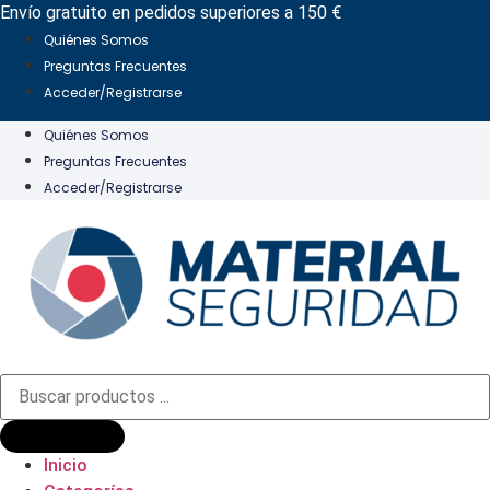
Ir
Envío gratuito en pedidos superiores a 150 €
al
Quiénes Somos
contenido
Preguntas Frecuentes
Acceder/Registrarse
Quiénes Somos
Preguntas Frecuentes
Acceder/Registrarse
Búsqueda
de
productos
Inicio