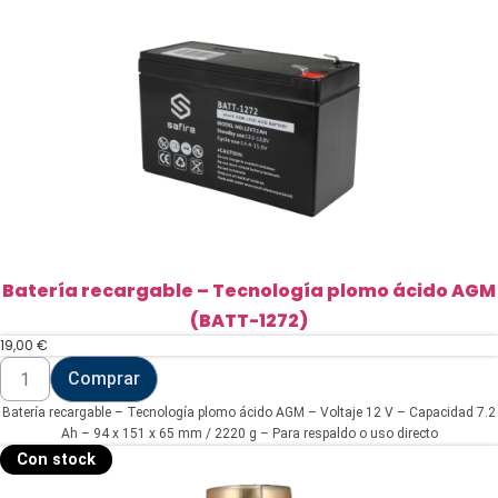
Batería recargable – Tecnología plomo ácido AGM
(BATT-1272)
19,00
€
Batería
Comprar
recargable
-
Batería recargable – Tecnología plomo ácido AGM – Voltaje 12 V – Capacidad 7.2
Tecnología
plomo
Ah – 94 x 151 x 65 mm / 2220 g – Para respaldo o uso directo
ácido
Con stock
AGM
(BATT-