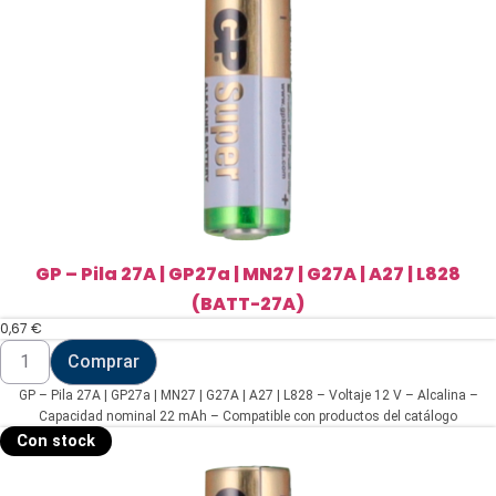
1272)
cantidad
GP – Pila 27A | GP27a | MN27 | G27A | A27 | L828
(BATT-27A)
0,67
€
GP
Comprar
-
Pila
GP – Pila 27A | GP27a | MN27 | G27A | A27 | L828 – Voltaje 12 V – Alcalina –
27A
|
Capacidad nominal 22 mAh – Compatible con productos del catálogo
GP27a
Con stock
|
MN27
|