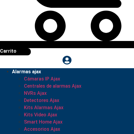
Carrito
Alarmas ajax
Cámaras IP Ajax
Centrales de alarmas Ajax
NVRs Ajax
Detectores Ajax
Kits Alarmas Ajax
Kits Video Ajax
Smart Home Ajax
Accesorios Ajax