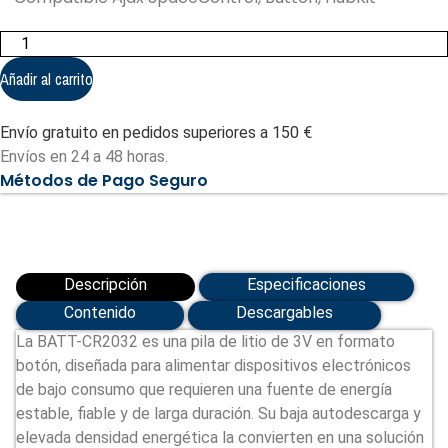
Pila
de
botón
Añadir al carrito
CR2032
-
Panasonic
Envío gratuito en pedidos superiores a 150 €
(BATT-
CR2032)
Envíos en 24 a 48 horas.
cantidad
Métodos de Pago Seguro
Descripción
Especificaciones
Contenido
Descargables
La BATT-CR2032 es una pila de litio de 3V en formato
botón, diseñada para alimentar dispositivos electrónicos
de bajo consumo que requieren una fuente de energía
estable, fiable y de larga duración. Su baja autodescarga y
elevada densidad energética la convierten en una solución