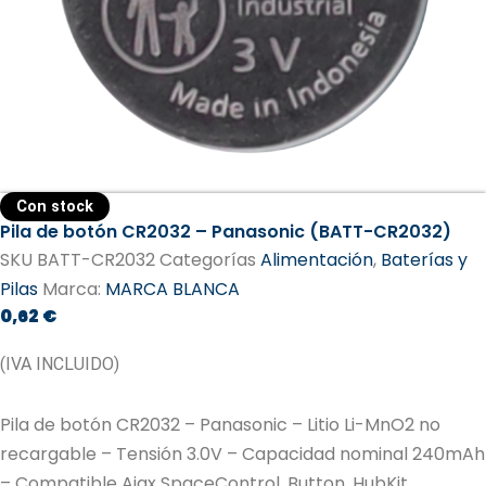
Con stock
Pila de botón CR2032 – Panasonic (BATT-CR2032)
SKU
BATT-CR2032
Categorías
Alimentación
,
Baterías y
Pilas
Marca:
MARCA BLANCA
0,62
€
(IVA INCLUIDO)
Pila de botón CR2032 – Panasonic – Litio Li-MnO2 no
recargable – Tensión 3.0V – Capacidad nominal 240mAh
– Compatible Ajax SpaceControl, Button, HubKit