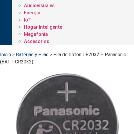
Audiovisuales
Energía
IoT
Hogar Inteligente
Megafonía
Accesorios
Inicio
>
Baterías y Pilas
>
Pila de botón CR2032 – Panasonic
(BATT-CR2032)