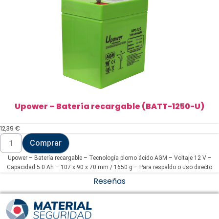
/
8LR932
(BATT-
23A)
cantidad
Upower – Batería recargable (BATT-1250-U)
12,39
€
Upower
Comprar
-
Batería
Upower – Batería recargable – Tecnología plomo ácido AGM – Voltaje 12 V –
recargable
(BATT-
Capacidad 5.0 Ah – 107 x 90 x 70 mm / 1650 g – Para respaldo o uso directo
1250-
Reseñas
U)
cantidad