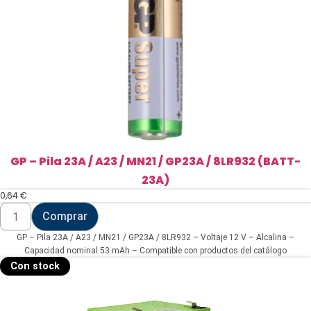
G27A
|
A27
|
L828
(BATT-
27A)
cantidad
GP – Pila 23A / A23 / MN21 / GP23A / 8LR932 (BATT-
23A)
0,64
€
GP
Comprar
-
Pila
GP – Pila 23A / A23 / MN21 / GP23A / 8LR932 – Voltaje 12 V – Alcalina –
23A
/
Capacidad nominal 53 mAh – Compatible con productos del catálogo
A23
Con stock
/
MN21
/
GP23A