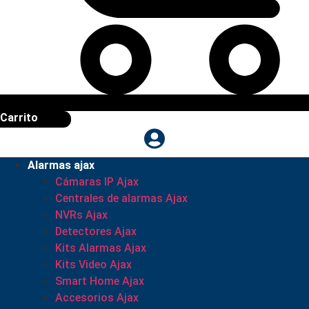
Carrito
Alarmas ajax
Cámaras IP Ajax
Centrales de alarmas Ajax
NVRs Ajax
Detectores Ajax
Kits Alarmas Ajax
Kits Video Ajax
Smart Home Ajax
Accesorios Ajax