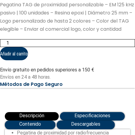
Pegatina TAG de proximidad personalizable – EM 125 kHz
pasivo | 100 unidades – Resina epoxi | Diámetro 25 mm –
Logo personalizado de hasta 2 colores – Color del TAG
elegible – Enviar al comercial logo, color y cantidad
Pegatina
TAG
de
Añadir al carrito
proximidad
personalizable
-
Envío gratuito en pedidos superiores a 150 €
EM
125
Envíos en 24 a 48 horas.
kHz
Métodos de Pago Seguro
pasivo
|
100
unidades
(EM-
STICKER-
EPOXY-
Descripción
Especificaciones
CUSTOM-
100)
Contenido
Descargables
cantidad
Pegatina de proximidad por radiofrecuencia