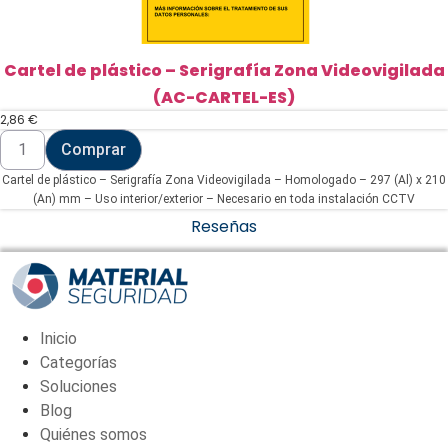
Cartel de plástico – Serigrafía Zona Videovigilada
(AC-CARTEL-ES)
2,86
€
Cartel
Comprar
de
plástico
Cartel de plástico – Serigrafía Zona Videovigilada – Homologado – 297 (Al) x 210
-
Serigrafía
(An) mm – Uso interior/exterior – Necesario en toda instalación CCTV
Zona
Reseñas
Videovigilada
(AC-
CARTEL-
ES)
cantidad
Inicio
Categorías
Soluciones
Blog
Quiénes somos