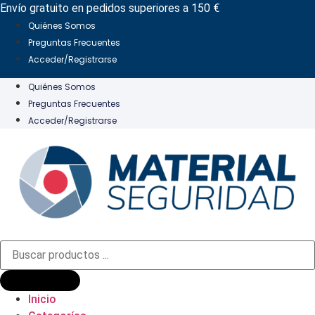
Ir
Envío gratuito en pedidos superiores a 150 €
al
Quiénes Somos
contenido
Preguntas Frecuentes
Acceder/Registrarse
Quiénes Somos
Preguntas Frecuentes
Acceder/Registrarse
Búsqueda
de
productos
Inicio