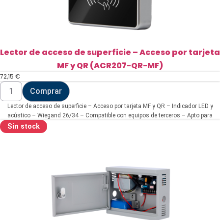
O-
O-
ST)
cantidad
Lector de acceso de superficie – Acceso por tarjeta
MF y QR (ACR207-QR-MF)
72,15
€
Lector
Comprar
de
acceso
Lector de acceso de superficie – Acceso por tarjeta MF y QR – Indicador LED y
de
superficie
acústico – Wiegand 26/34 – Compatible con equipos de terceros – Apto para
-
interior | Montaje en superficie
Sin stock
Acceso
por
tarjeta
MF
y
QR
(ACR207-
QR-
MF)
cantidad