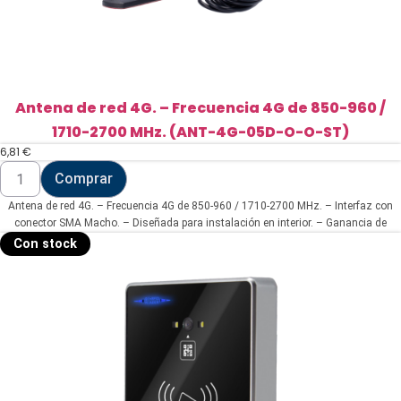
Antena de red 4G. – Frecuencia 4G de 850-960 /
1710-2700 MHz. (ANT-4G-05D-O-O-ST)
6,81
€
Antena
Comprar
de
red
Antena de red 4G. – Frecuencia 4G de 850-960 / 1710-2700 MHz. – Interfaz con
4G.
-
conector SMA Macho. – Diseñada para instalación en interior. – Ganancia de
Frecuencia
antena 4G de 5 dBi. – Incluye cable RG174 de 3 metros de longitud.
Con stock
4G
de
850-
960
/
1710-
2700
MHz.
(ANT-
4G-
05D-