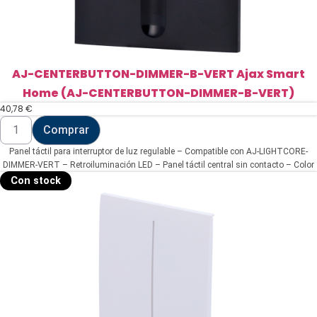
AJ-CENTERBUTTON-DIMMER-B-VERT Ajax Smart
Home (AJ-CENTERBUTTON-DIMMER-B-VERT)
40,78
€
AJ-
Comprar
CENTERBUTTON-
DIMMER-
Panel táctil para interruptor de luz regulable – Compatible con AJ-LIGHTCORE-
B-
VERT
DIMMER-VERT – Retroiluminación LED – Panel táctil central sin contacto – Color
Ajax
negro – Ajax – LightSwitch CenterButton (Dimmer)Vertical
Con stock
Smart
Home
(AJ-
CENTERBUTTON-
DIMMER-
B-
VERT)
cantidad