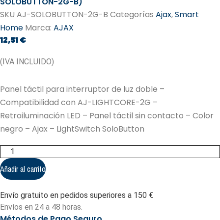
SOLOBUTTON-2G-B)
SKU
AJ-SOLOBUTTON-2G-B
Categorías
Ajax
,
Smart
Home
Marca:
AJAX
12,51
€
(IVA INCLUIDO)
Panel táctil para interruptor de luz doble –
Compatibilidad con AJ-LIGHTCORE-2G –
Retroiluminación LED – Panel táctil sin contacto – Color
negro – Ajax – LightSwitch SoloButton
Panel
táctil
para
Añadir al carrito
interruptor
de
luz
Envío gratuito en pedidos superiores a 150 €
doble
-
Envíos en 24 a 48 horas.
Compatibilidad
Métodos de Pago Seguro
con