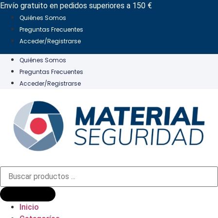
Ir
Envío gratuito en pedidos superiores a 150 €
al
Quiénes Somos
contenido
Preguntas Frecuentes
Acceder/Registrarse
Quiénes Somos
Preguntas Frecuentes
Acceder/Registrarse
Búsqueda
de
productos
Inicio