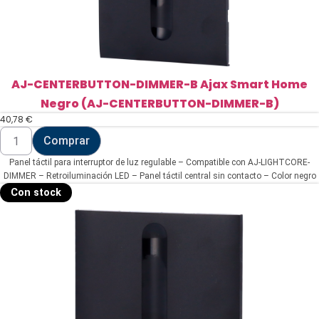
AJ-CENTERBUTTON-DIMMER-B Ajax Smart Home
Negro (AJ-CENTERBUTTON-DIMMER-B)
40,78
€
AJ-
Comprar
CENTERBUTTON-
DIMMER-
Panel táctil para interruptor de luz regulable – Compatible con AJ-LIGHTCORE-
B
Ajax
DIMMER – Retroiluminación LED – Panel táctil central sin contacto – Color negro
Smart
– Ajax – LightSwitch CenterButton (Dimmer)
Con stock
Home
Negro
(AJ-
CENTERBUTTON-
DIMMER-
B)
cantidad