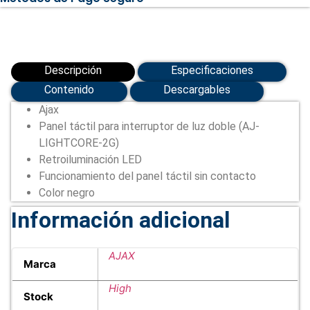
AJ-
LIGHTCORE-
2G
(AJ-
SOLOBUTTON-
2G-
Descripción
Especificaciones
B)
cantidad
Contenido
Descargables
Ajax
Panel táctil para interruptor de luz doble (AJ-
LIGHTCORE-2G)
Retroiluminación LED
Funcionamiento del panel táctil sin contacto
Color negro
Información adicional
AJAX
Marca
High
Stock