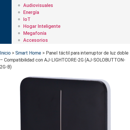
Audiovisuales
Energía
IoT
Hogar Inteligente
Megafonía
Accesorios
Inicio
>
Smart Home
>
Panel táctil para interruptor de luz doble
– Compatibilidad con AJ-LIGHTCORE-2G (AJ-SOLOBUTTON-
2G-B)