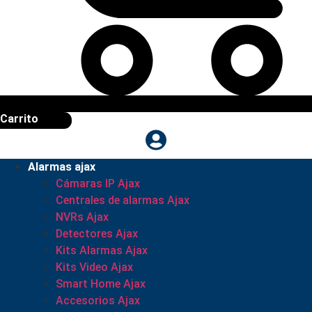
Carrito
Alarmas ajax
Cámaras IP Ajax
Centrales de alarmas Ajax
NVRs Ajax
Detectores Ajax
Kits Alarmas Ajax
Kits Video Ajax
Smart Home Ajax
Accesorios Ajax