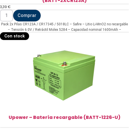
(BATT-2XCR123A)
3,39
€
Pack
Comprar
2x
Pilas
Pack 2x Pilas CR123A / CR17345 / 5018LC – Safire – Litio Li-MnO2 no recargable
CR123A
/
– Tensión 6.0V / Retráctil Molex 5284 – Capacidad nominal 1600mAh –
CR17345
Compatible Visonic Next Cam PG2 y K9 PG2
Con stock
/
5018LC
-
Safire
(BATT-
2XCR123A)
cantidad
Upower – Batería recargable (BATT-1226-U)