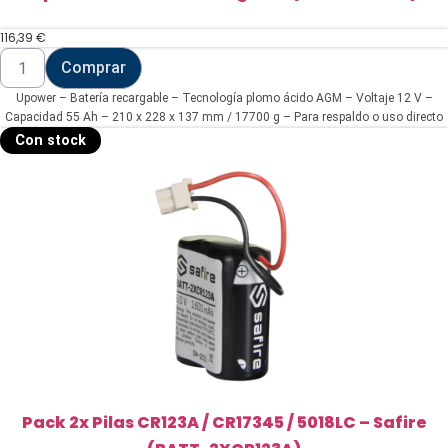
116,39
€
Upower
Comprar
-
Batería
Upower – Batería recargable – Tecnología plomo ácido AGM – Voltaje 12 V –
recargable
(BATT-
Capacidad 55 Ah – 210 x 228 x 137 mm / 17700 g – Para respaldo o uso directo
1255-
Con stock
U)
cantidad
Pack 2x Pilas CR123A / CR17345 / 5018LC – Safire