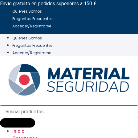
Ir
Envío gratuito en pedidos superiores a 150 €
al
Quiénes Somos
contenido
Preguntas Frecuentes
Acceder/Registrarse
Quiénes Somos
Preguntas Frecuentes
Acceder/Registrarse
Búsqueda
de
productos
Inicio