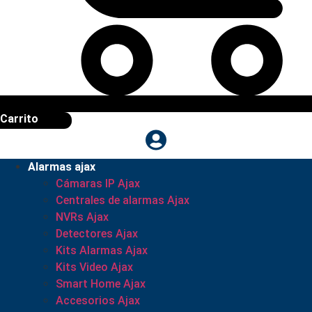
Carrito
Alarmas ajax
Cámaras IP Ajax
Centrales de alarmas Ajax
NVRs Ajax
Detectores Ajax
Kits Alarmas Ajax
Kits Video Ajax
Smart Home Ajax
Accesorios Ajax