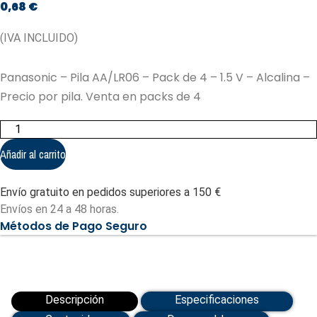
0,68
€
(IVA INCLUIDO)
Panasonic – Pila AA/LR06 – Pack de 4 – 1.5 V – Alcalina –
Precio por pila. Venta en packs de 4
Panasonic
-
Pila
Añadir al carrito
AA/LR06
(BATT-
LR06-
Envío gratuito en pedidos superiores a 150 €
P)
cantidad
Envíos en 24 a 48 horas.
Métodos de Pago Seguro
Descripción
Especificaciones