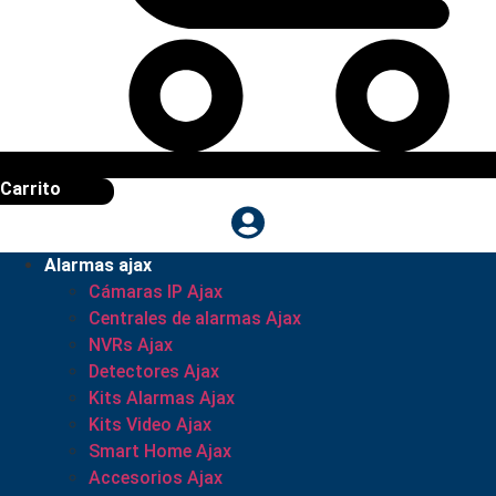
Carrito
Alarmas ajax
Cámaras IP Ajax
Centrales de alarmas Ajax
NVRs Ajax
Detectores Ajax
Kits Alarmas Ajax
Kits Video Ajax
Smart Home Ajax
Accesorios Ajax