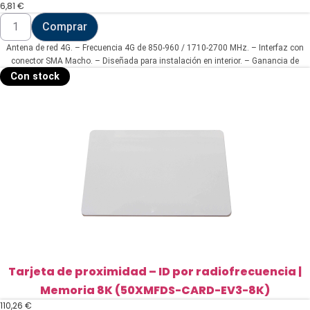
6,81
€
Antena
Comprar
de
red
Antena de red 4G. – Frecuencia 4G de 850-960 / 1710-2700 MHz. – Interfaz con
4G.
-
conector SMA Macho. – Diseñada para instalación en interior. – Ganancia de
Frecuencia
antena 4G de 5 dBi. – Incluye cable RG174 de 3 metros de longitud.
Con stock
4G
de
850-
960
/
1710-
2700
MHz.
(ANT-
4G-
05D-
O-
O-
ST)
cantidad
Tarjeta de proximidad – ID por radiofrecuencia |
Memoria 8K (50XMFDS-CARD-EV3-8K)
110,26
€