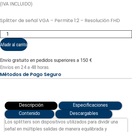
(IVA INCLUIDO)
Splitter de señal VGA – Permite 1:2 – Resolución FHD
Splitter
de
señal
Añadir al carrito
VGA
-
Permite
Envío gratuito en pedidos superiores a 150 €
1:2
(VGA-
Envíos en 24 a 48 horas.
SPLITTER-
Métodos de Pago Seguro
2)
cantidad
Descripción
Especificaciones
Contenido
Descargables
Los splitters son dispositivos utilizados para dividir una
señal en múltiples salidas de manera equilibrada y