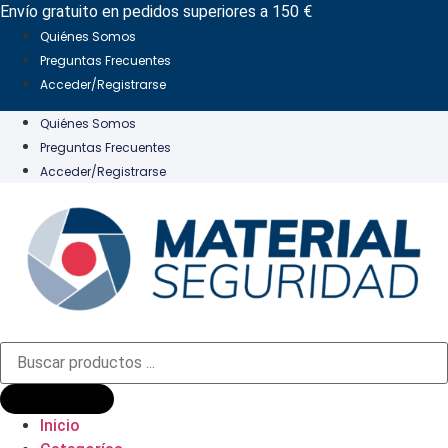
Ir
Envío gratuito en pedidos superiores a 150 €
al
Quiénes Somos
contenido
Preguntas Frecuentes
Acceder/Registrarse
Quiénes Somos
Preguntas Frecuentes
Acceder/Registrarse
Búsqueda
de
productos
Inicio