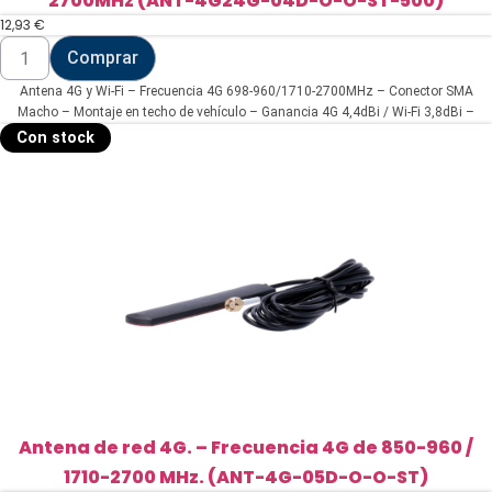
2700MHz (ANT-4G24G-04D-O-O-ST-500)
12,93
€
Antena
Comprar
4G
y
Antena 4G y Wi-Fi – Frecuencia 4G 698-960/1710-2700MHz – Conector SMA
Wi-
Fi
Macho – Montaje en techo de vehículo – Ganancia 4G 4,4dBi / Wi-Fi 3,8dBi –
-
Cable RG174 5 metros de longitud
Con stock
Frecuencia
4G
698-
960/1710-
2700MHz
(ANT-
4G24G-
04D-
O-
O-
ST-
500)
cantidad
Antena de red 4G. – Frecuencia 4G de 850-960 /
1710-2700 MHz. (ANT-4G-05D-O-O-ST)