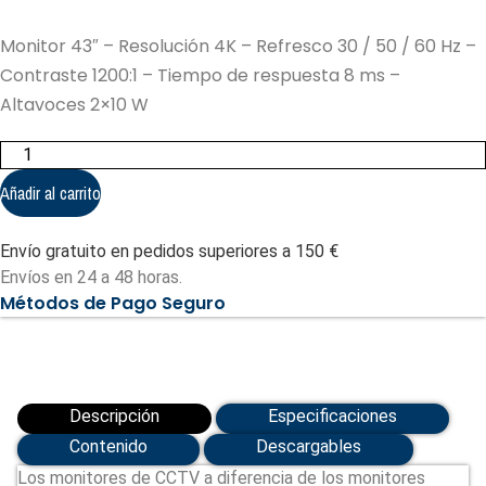
Monitor 43″ – Resolución 4K – Refresco 30 / 50 / 60 Hz –
Contraste 1200:1 – Tiempo de respuesta 8 ms –
Altavoces 2×10 W
Monitor
43"
-
Añadir al carrito
Resolución
4K
(UV-
Envío gratuito en pedidos superiores a 150 €
MW3243-
F)
Envíos en 24 a 48 horas.
cantidad
Métodos de Pago Seguro
Descripción
Especificaciones
Contenido
Descargables
Los monitores de CCTV a diferencia de los monitores