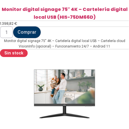
Monitor digital signage 75″ 4K – Cartelería digital
local USB (HIS-75DM66D)
1.398,82
€
Monitor
Comprar
digital
signage
Monitor digital signage 75″ 4K – Cartelería digital local USB – Cartelería cloud
75"
4K
VisionInfo (opcional) – Funcionamiento 24/7 – Android 11
-
Sin stock
Cartelería
digital
local
USB
(HIS-
75DM66D)
cantidad