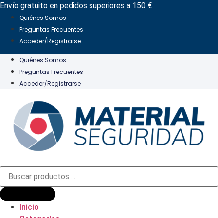
Ir
Envío gratuito en pedidos superiores a 150 €
al
Quiénes Somos
contenido
Preguntas Frecuentes
Acceder/Registrarse
Quiénes Somos
Preguntas Frecuentes
Acceder/Registrarse
Búsqueda
de
productos
Inicio