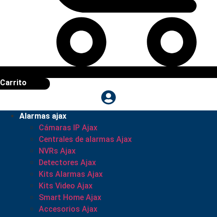
Carrito
Alarmas ajax
Cámaras IP Ajax
Centrales de alarmas Ajax
NVRs Ajax
Detectores Ajax
Kits Alarmas Ajax
Kits Video Ajax
Smart Home Ajax
Accesorios Ajax