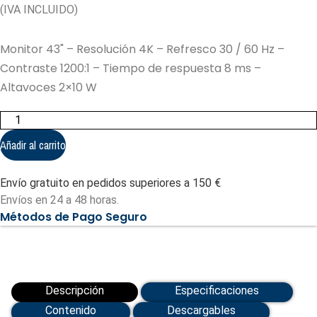
(IVA INCLUIDO)
Monitor 43" – Resolución 4K – Refresco 30 / 60 Hz –
Contraste 1200:1 – Tiempo de respuesta 8 ms –
Altavoces 2×10 W
Monitor
43"
-
Añadir al carrito
Resolución
4K
(UV-
Envío gratuito en pedidos superiores a 150 €
MW3243-
F-
Envíos en 24 a 48 horas.
V2)
Métodos de Pago Seguro
cantidad
Descripción
Especificaciones
Contenido
Descargables