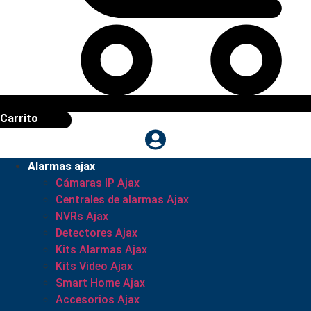
Carrito
Alarmas ajax
Cámaras IP Ajax
Centrales de alarmas Ajax
NVRs Ajax
Detectores Ajax
Kits Alarmas Ajax
Kits Video Ajax
Smart Home Ajax
Accesorios Ajax