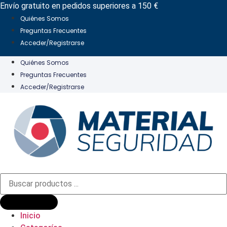
Ir
Envío gratuito en pedidos superiores a 150 €
al
Quiénes Somos
contenido
Preguntas Frecuentes
Acceder/Registrarse
Quiénes Somos
Preguntas Frecuentes
Acceder/Registrarse
Búsqueda
de
productos
Inicio