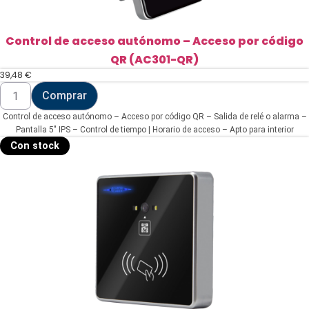
Control de acceso autónomo – Acceso por código
QR (AC301-QR)
39,48
€
Control
Comprar
de
acceso
Control de acceso autónomo – Acceso por código QR – Salida de relé o alarma –
autónomo
-
Pantalla 5" IPS – Control de tiempo | Horario de acceso – Apto para interior
Acceso
Con stock
por
código
QR
(AC301-
QR)
cantidad