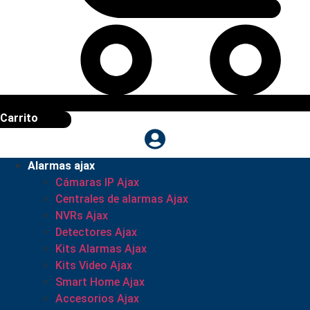
Carrito
Alarmas ajax
Cámaras IP Ajax
Centrales de alarmas Ajax
NVRs Ajax
Detectores Ajax
Kits Alarmas Ajax
Kits Video Ajax
Smart Home Ajax
Accesorios Ajax