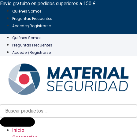
Ir
Envío gratuito en pedidos superiores a 150 €
al
Quiénes Somos
contenido
Preguntas Frecuentes
Acceder/Registrarse
Quiénes Somos
Preguntas Frecuentes
Acceder/Registrarse
Búsqueda
de
productos
Inicio