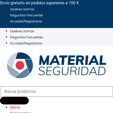
Ir
Envío gratuito en pedidos superiores a 150 €
al
Quiénes Somos
contenido
Preguntas Frecuentes
Acceder/Registrarse
Quiénes Somos
Preguntas Frecuentes
Acceder/Registrarse
Búsqueda
de
productos
Inicio