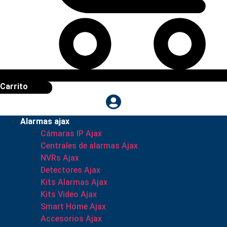
Carrito
Alarmas ajax
Cámaras IP Ajax
Centrales de alarmas Ajax
NVRs Ajax
Detectores Ajax
Kits Alarmas Ajax
Kits Video Ajax
Smart Home Ajax
Accesorios Ajax