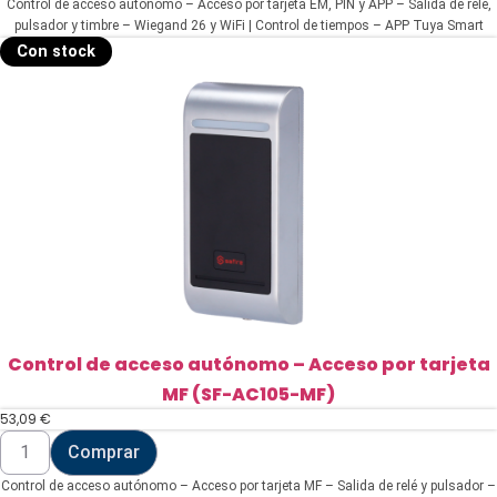
Control de acceso autónomo – Acceso por tarjeta EM, PIN y APP – Salida de relé,
autónomo
-
pulsador y timbre – Wiegand 26 y WiFi | Control de tiempos – APP Tuya Smart
Acceso
para gestión y aperturas remotas – Apto para exterior IP68
Con stock
por
tarjeta
EM,
PIN
y
APP
(SF-
AC110-
WIFI)
cantidad
Control de acceso autónomo – Acceso por tarjeta
MF (SF-AC105-MF)
53,09
€
Control
Comprar
de
acceso
Control de acceso autónomo – Acceso por tarjeta MF – Salida de relé y pulsador –
autónomo