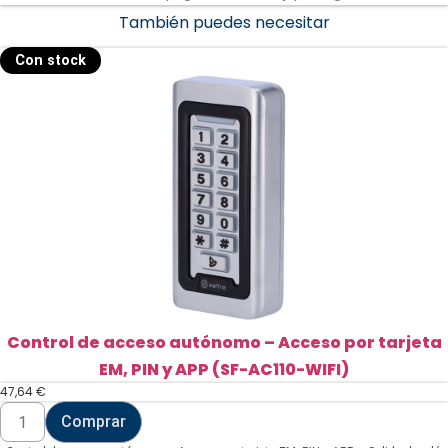
También puedes necesitar
Con stock
Control de acceso autónomo – Acceso por tarjeta
EM, PIN y APP (SF-AC110-WIFI)
47,64
€
Control
Comprar
de
acceso