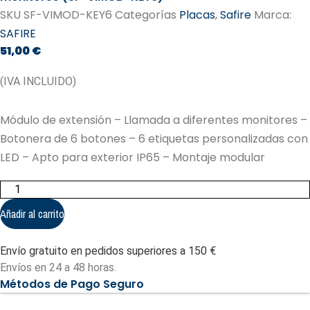
SKU
SF-VIMOD-KEY6
Categorías
Placas
,
Safire
Marca:
SAFIRE
51,00
€
(IVA INCLUIDO)
Módulo de extensión – Llamada a diferentes monitores –
Botonera de 6 botones – 6 etiquetas personalizadas con
LED – Apto para exterior IP65 – Montaje modular
Módulo
de
extensión
Añadir al carrito
-
Llamada
a
Envío gratuito en pedidos superiores a 150 €
diferentes
monitores
Envíos en 24 a 48 horas.
(SF-
Métodos de Pago Seguro
VIMOD-
KEY6)
cantidad