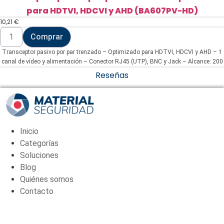
para HDTVI, HDCVI y AHD (BA607PV-HD)
10,21
€
Transceptor
Comprar
pasivo
por
Transceptor pasivo por par trenzado – Optimizado para HDTVI, HDCVI y AHD – 1
par
trenzado
canal de vídeo y alimentación – Conector RJ45 (UTP), BNC y Jack – Alcance: 200
-
~ 400 m – 2 unidades, emisor y receptor
Reseñas
Optimizado
para
HDTVI,
HDCVI
y
AHD
(BA607PV-
Inicio
HD)
cantidad
Categorías
Soluciones
Blog
Quiénes somos
Contacto