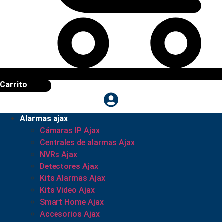
Carrito
Alarmas ajax
Cámaras IP Ajax
Centrales de alarmas Ajax
NVRs Ajax
Detectores Ajax
Kits Alarmas Ajax
Kits Video Ajax
Smart Home Ajax
Accesorios Ajax