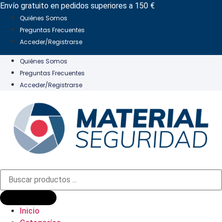
Ir
Envío gratuito en pedidos superiores a 150 €
al
Quiénes Somos
contenido
Preguntas Frecuentes
Acceder/Registrarse
Quiénes Somos
Preguntas Frecuentes
Acceder/Registrarse
Búsqueda
de
productos
Inicio