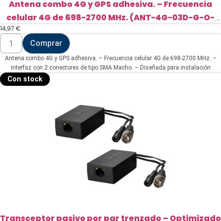
Antena combo 4G y GPS adhesiva. – Frecuencia
celular 4G de 698-2700 MHz. (ANT-4G-03D-G-O-
14,97
€
ORV-ST)
Antena
Comprar
combo
4G
Antena combo 4G y GPS adhesiva. – Frecuencia celular 4G de 698-2700 MHz. –
y
GPS
Interfaz con 2 conectores de tipo SMA Macho. – Diseñada para instalación
adhesiva.
mediante adhesivo. – Ganancia de señal de +-3 dBi en ambas funciones. –
Con stock
-
Incluye cable de extensión RG174 de 3 metros.
Frecuencia
celular
4G
de
698-
2700
MHz.
(ANT-
4G-
03D-
G-
O-
ORV-
ST)
cantidad
Transceptor pasivo por par trenzado – Optimizado