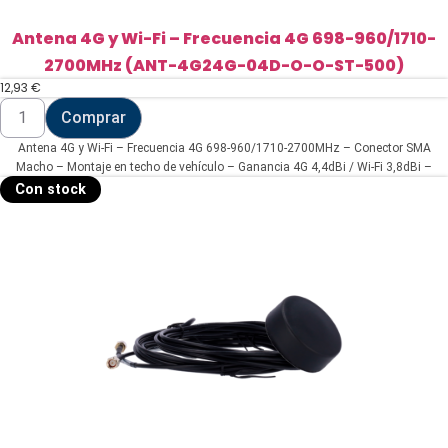
Antena 4G y Wi-Fi – Frecuencia 4G 698-960/1710-
2700MHz (ANT-4G24G-04D-O-O-ST-500)
12,93
€
Antena
Comprar
4G
y
Antena 4G y Wi-Fi – Frecuencia 4G 698-960/1710-2700MHz – Conector SMA
Wi-
Fi
Macho – Montaje en techo de vehículo – Ganancia 4G 4,4dBi / Wi-Fi 3,8dBi –
-
Cable RG174 5 metros de longitud
Con stock
Frecuencia
4G
698-
960/1710-
2700MHz
(ANT-
4G24G-
04D-
O-
O-
ST-
500)
cantidad