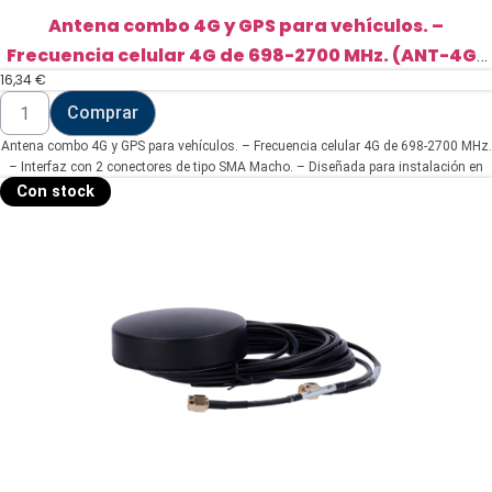
Antena combo 4G y GPS para vehículos. –
Frecuencia celular 4G de 698-2700 MHz. (ANT-4G-
16,34
€
03D-G-O-ORV)
Antena
Comprar
combo
4G
Antena combo 4G y GPS para vehículos. – Frecuencia celular 4G de 698-2700 MHz.
y
GPS
– Interfaz con 2 conectores de tipo SMA Macho. – Diseñada para instalación en
para
techo de vehículo. – Ganancia de señal de +-3 dBi en ambas funciones. – Incluye
Con stock
vehículos.
cable de extensión RG174 de 3 metros.
-
Frecuencia
celular
4G
de
698-
2700
MHz.
(ANT-
4G-
03D-
G-
O-
ORV)
cantidad