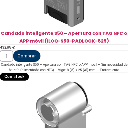
Candado inteligente S50 – Apertura con TAG NFC o
APP móvil (ILOQ-S50-PADLOCK-825)
432,88
€
Candado
Comprar
inteligente
S50
Candado inteligente S50 – Apertura con TAG NFC o APP móvil – Sin necesidad de
-
Apertura
batería (alimentado con NFC) – Viga: 8 (Ø) x 25 (Al) mm – Tratamiento
con
anticorrosión y antiabrasión – Exterior IP68
Con stock
TAG
NFC
o
APP
móvil
(ILOQ-
S50-
PADLOCK-
825)
cantidad