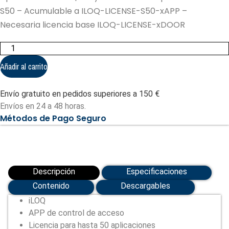
S50 – Acumulable a ILOQ-LICENSE-S50-xAPP –
Necesaria licencia base ILOQ-LICENSE-xDOOR
Licencia
APP
control
Añadir al carrito
de
acceso
-
Envío gratuito en pedidos superiores a 150 €
50
APPs
Envíos en 24 a 48 horas.
|
Métodos de Pago Seguro
Pago
anual
(ILOQ-
LICENSE-
S50-
50APP)
cantidad
Descripción
Especificaciones
Contenido
Descargables
iLOQ
APP de control de acceso
Licencia para hasta 50 aplicaciones