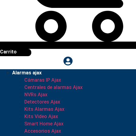
Carrito
Alarmas ajax
Cámaras IP Ajax
Centrales de alarmas Ajax
NVRs Ajax
Detectores Ajax
Kits Alarmas Ajax
Kits Video Ajax
Smart Home Ajax
Accesorios Ajax