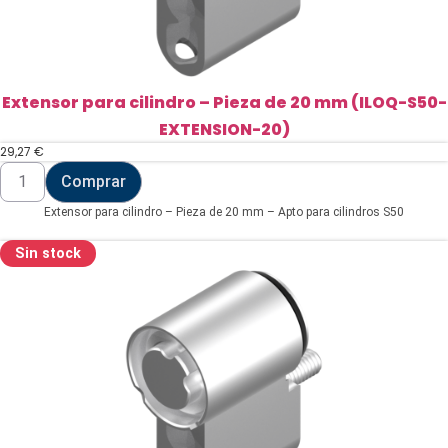
Extensor para cilindro – Pieza de 20 mm (ILOQ-S50-
EXTENSION-20)
29,27
€
Extensor
Comprar
para
cilindro
Extensor para cilindro – Pieza de 20 mm – Apto para cilindros S50
-
Pieza
de
Sin stock
20
mm
(ILOQ-
S50-
EXTENSION-
20)
cantidad