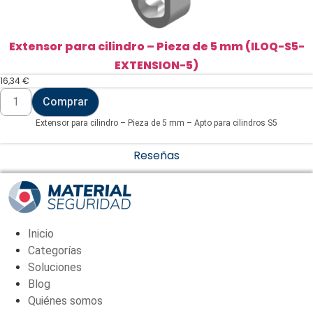
Extensor para cilindro – Pieza de 5 mm (ILOQ-S5-
EXTENSION-5)
16,34
€
Extensor
Comprar
para
cilindro
Extensor para cilindro – Pieza de 5 mm – Apto para cilindros S5
-
Pieza
de
Reseñas
5
mm
(ILOQ-
S5-
EXTENSION-
5)
cantidad
Inicio
Categorías
Soluciones
Blog
Quiénes somos