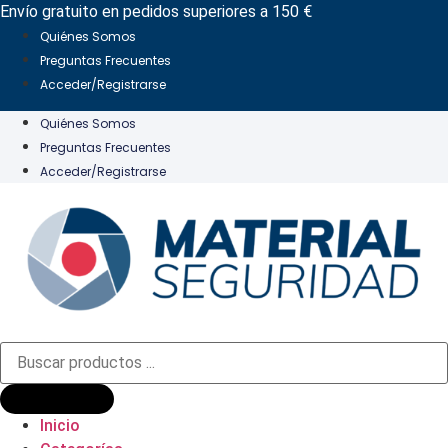
Ir
Envío gratuito en pedidos superiores a 150 €
al
Quiénes Somos
contenido
Preguntas Frecuentes
Acceder/Registrarse
Quiénes Somos
Preguntas Frecuentes
Acceder/Registrarse
Búsqueda
de
productos
Inicio