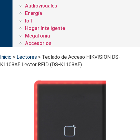
Audiovisuales
Energía
IoT
Hogar Inteligente
Megafonía
Accesorios
Inicio
>
Lectores
>
Teclado de Acceso HIKVISION DS-
K1108AE Lector RFID (DS-K1108AE)