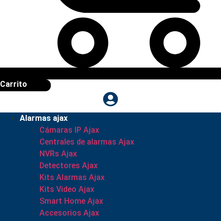
Carrito
Alarmas ajax
Cámaras IP Ajax
Centrales de alarmas Ajax
NVRs Ajax
Detectores Ajax
Kits Alarmas Ajax
Kits Video Ajax
Smart Home Ajax
Accesorios Ajax