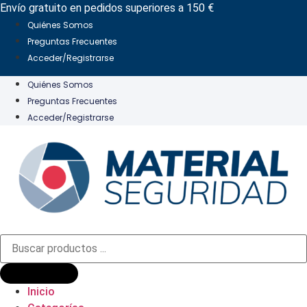
Ir
Envío gratuito en pedidos superiores a 150 €
al
Quiénes Somos
contenido
Preguntas Frecuentes
Acceder/Registrarse
Quiénes Somos
Preguntas Frecuentes
Acceder/Registrarse
Búsqueda
de
productos
Inicio