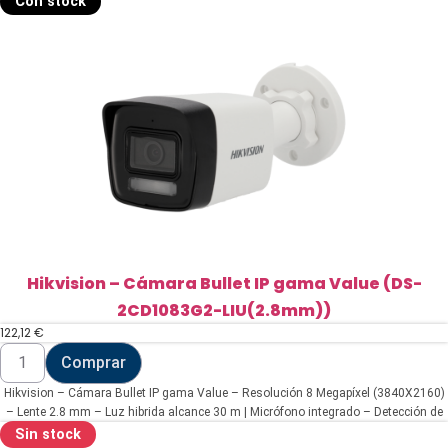
Con stock
-
Resolución
6
MP
(3200x1800)
(DS-
2CD1067G2H-
LIU(2.8mm))
cantidad
Hikvision – Cámara Bullet IP gama Value (DS-
2CD1083G2-LIU(2.8mm))
122,12
€
Hikvision
Comprar
-
Cámara
Hikvision – Cámara Bullet IP gama Value – Resolución 8 Megapíxel (3840X2160)
Bullet
IP
– Lente 2.8 mm – Luz hibrida alcance 30 m | Micrófono integrado – Detección de
gama
movimiento 2.0 | PoE (IEEE802.3af)
Sin stock
Value