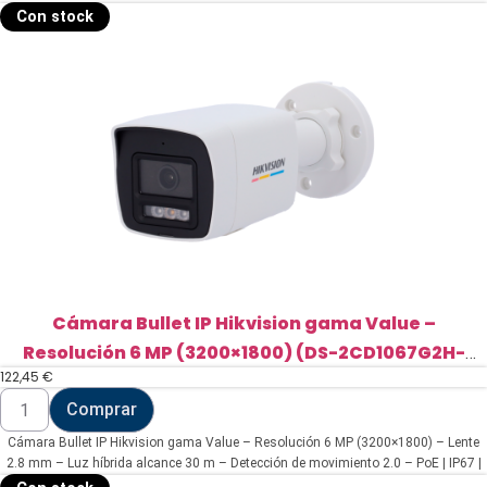
Con stock
Cámara Bullet IP Hikvision gama Value –
Resolución 6 MP (3200×1800) (DS-2CD1067G2H-
122,45
€
LIU(2.8mm))
Cámara
Comprar
Bullet
IP
Cámara Bullet IP Hikvision gama Value – Resolución 6 MP (3200×1800) – Lente
Hikvision
gama
2.8 mm – Luz híbrida alcance 30 m – Detección de movimiento 2.0 – PoE | IP67 |
Value
Micrófono integrado