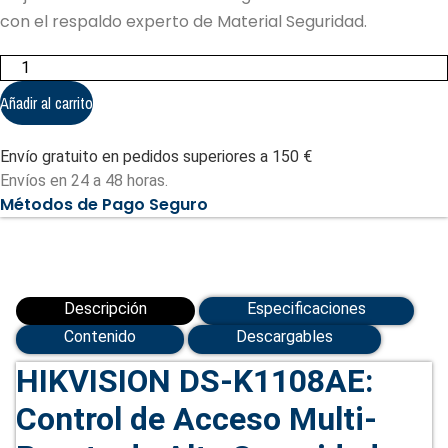
con el respaldo experto de Material Seguridad.
Teclado
de
Acceso
Añadir al carrito
HIKVISION
DS-
K1108AE
Envío gratuito en pedidos superiores a 150 €
Lector
RFID
Envíos en 24 a 48 horas.
(DS-
Métodos de Pago Seguro
K1108AE)
cantidad
Descripción
Especificaciones
Contenido
Descargables
HIKVISION DS-K1108AE:
Control de Acceso Multi-