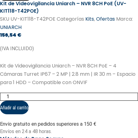
Kit de Videovigilancia Uniarch – NVR 8CH PoE (UV-
KIT118-T42POE)
SKU
UV-KIT118-T42POE
Categorías
Kits
,
Ofertas
Marca:
UNIARCH
156,54
€
(IVA INCLUIDO)
Kit de Videovigilancia Uniarch – NVR 8CH PoE – 4
Cámaras Turret IP67 – 2 MP | 2.8 mm | IR 30 m – Espacio
para 1 HDD – Compatible con ONVIF
Kit
de
Videovigilancia
Añadir al carrito
Uniarch
-
NVR
Envío gratuito en pedidos superiores a 150 €
8CH
PoE
Envíos en 24 a 48 horas.
(UV-