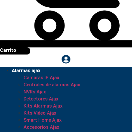
Carrito
Alarmas ajax
Cámaras IP Ajax
Centrales de alarmas Ajax
NVRs Ajax
Detectores Ajax
Kits Alarmas Ajax
Kits Video Ajax
Smart Home Ajax
Accesorios Ajax