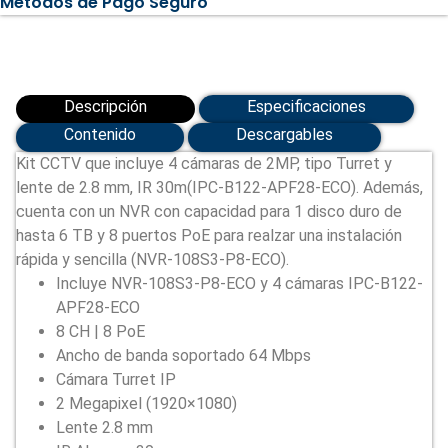
Métodos de Pago Seguro
KIT118-
T42POE)
cantidad
Descripción
Especificaciones
Contenido
Descargables
Kit CCTV que incluye 4 cámaras de 2MP, tipo Turret y
lente de 2.8 mm, IR 30m(IPC-B122-APF28-ECO). Además,
cuenta con un NVR con capacidad para 1 disco duro de
hasta 6 TB y 8 puertos PoE para realzar una instalación
rápida y sencilla (NVR-108S3-P8-ECO).
Incluye NVR-108S3-P8-ECO y 4 cámaras IPC-B122-
APF28-ECO
8 CH | 8 PoE
Ancho de banda soportado 64 Mbps
Cámara Turret IP
2 Megapixel (1920×1080)
Lente 2.8 mm