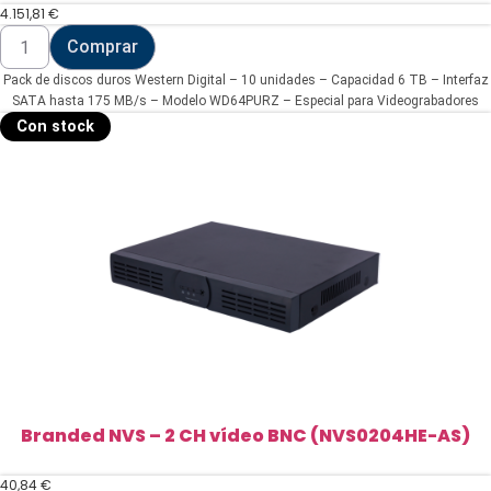
4.151,81
€
Pack
Comprar
de
discos
Pack de discos duros Western Digital – 10 unidades – Capacidad 6 TB – Interfaz
duros
Western
SATA hasta 175 MB/s – Modelo WD64PURZ – Especial para Videograbadores
Digital
Con stock
-
10
unidades
(10XHD6TB)
cantidad
Branded NVS – 2 CH vídeo BNC (NVS0204HE-AS)
40,84
€