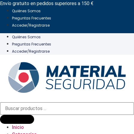
Ir
Envío gratuito en pedidos superiores a 150 €
al
Quiénes Somos
contenido
Preguntas Frecuentes
Acceder/Registrarse
Quiénes Somos
Preguntas Frecuentes
Acceder/Registrarse
Búsqueda
de
productos
Inicio