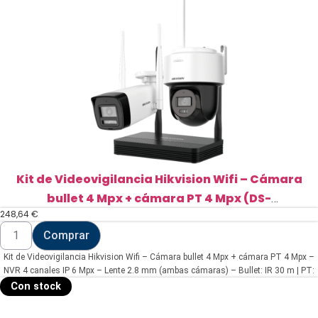
bullet
4
Mpx
(DS-
J142I/NKS424W0H)
cantidad
Kit de Videovigilancia Hikvision Wifi – Cámara
bullet 4 Mpx + cámara PT 4 Mpx (DS-
248,64
€
J142I/NKS424W03H)
Kit
Comprar
de
Videovigilancia
Kit de Videovigilancia Hikvision Wifi – Cámara bullet 4 Mpx + cámara PT 4 Mpx –
Hikvision
Wifi
NVR 4 canales IP 6 Mpx – Lente 2.8 mm (ambas cámaras) – Bullet: IR 30 m | PT:
-
IR 25 m, luz blanca 25 m – Micrófono integrado | SD | IP66
Con stock
Cámara
bullet
4