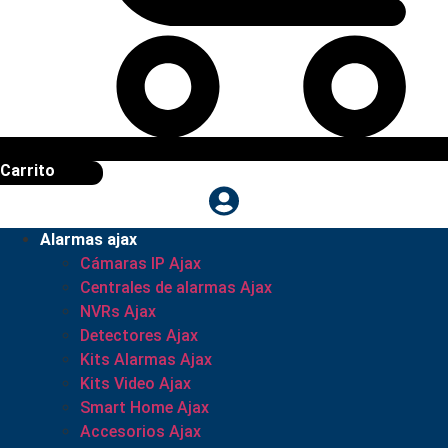
Carrito
Alarmas ajax
Cámaras IP Ajax
Centrales de alarmas Ajax
NVRs Ajax
Detectores Ajax
Kits Alarmas Ajax
Kits Video Ajax
Smart Home Ajax
Accesorios Ajax