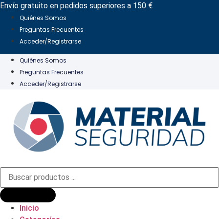
Ir
Envío gratuito en pedidos superiores a 150 €
al
Quiénes Somos
contenido
Preguntas Frecuentes
Acceder/Registrarse
Quiénes Somos
Preguntas Frecuentes
Acceder/Registrarse
Búsqueda
de
productos
Inicio