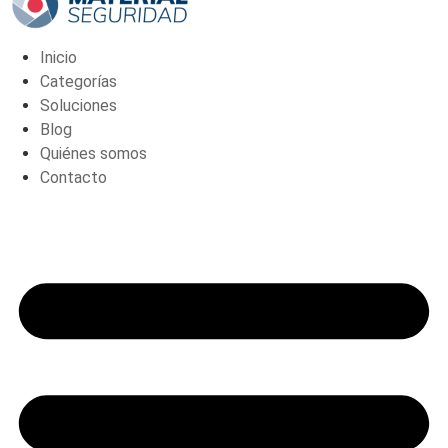
Bullet
de
4Mpx
(SF-
Inicio
DEMOSMART-
B)
Categorías
cantidad
Soluciones
Blog
Quiénes somos
Contacto