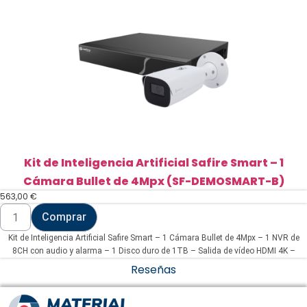
Mpx
+
cámara
PT
4
Mpx
(DS-
J142I/NKS424W03H)
cantidad
Kit de Inteligencia Artificial Safire Smart – 1
Cámara Bullet de 4Mpx (SF-DEMOSMART-B)
563,00
€
Kit
Comprar
de
Inteligencia
Kit de Inteligencia Artificial Safire Smart – 1 Cámara Bullet de 4Mpx – 1 NVR de
Artificial
Safire
8CH con audio y alarma – 1 Disco duro de 1TB – Salida de vídeo HDMI 4K –
Smart
Clasificación de humano y vehículo avanzada
Reseñas
-
1
Cámara