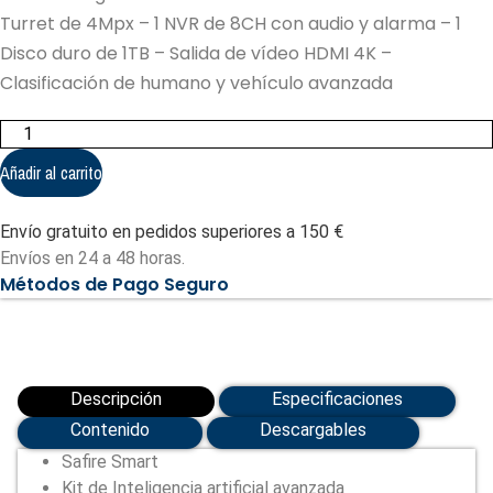
Turret de 4Mpx – 1 NVR de 8CH con audio y alarma – 1
Disco duro de 1TB – Salida de vídeo HDMI 4K –
Clasificación de humano y vehículo avanzada
Kit
de
Inteligencia
Añadir al carrito
Artificial
Safire
Smart
Envío gratuito en pedidos superiores a 150 €
-
1
Envíos en 24 a 48 horas.
Cámara
Métodos de Pago Seguro
Turret
de
4Mpx
(SF-
DEMOSMART-
D)
cantidad
Descripción
Especificaciones
Contenido
Descargables
Safire Smart
Kit de Inteligencia artificial avanzada