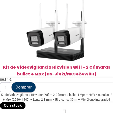
Kit de Videovigilancia Hikvision Wifi – 2 Cámaras
bullet 4 Mpx (DS-J142I/NKS424W0H)
89,84
€
Kit
Comprar
de
Videovigilancia
Kit de Videovigilancia Hikvision Wifi – 2 Cámaras bullet 4 Mpx – NVR 4 canales IP
Hikvision
Wifi
6 Mpx (2560×1440) – Lente 2.8 mm – IR alcance 30 m – Micrófono integrado |
-
MicroSD | IP66
Con stock
2
Cámaras