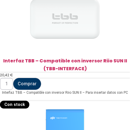
Interfaz TBB – Compatible con inversor Riio SUN II
(TBB-INTERFACE)
20,42
€
Interfaz
Comprar
TBB
-
Interfaz TBB – Compatible con inversor Riio SUN II – Para insertar datos con PC
Compatible
con
inversor
Con stock
Riio
SUN
II
(TBB-
INTERFACE)