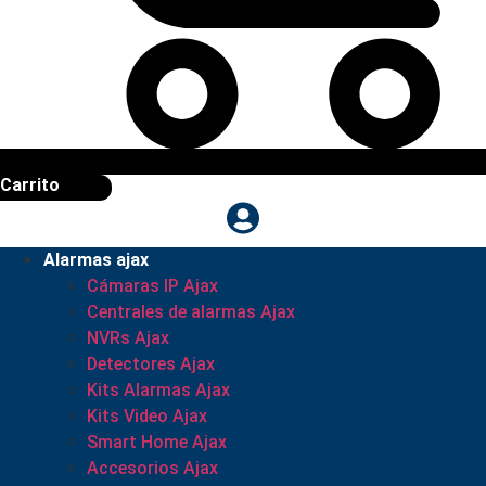
Carrito
Alarmas ajax
Cámaras IP Ajax
Centrales de alarmas Ajax
NVRs Ajax
Detectores Ajax
Kits Alarmas Ajax
Kits Video Ajax
Smart Home Ajax
Accesorios Ajax