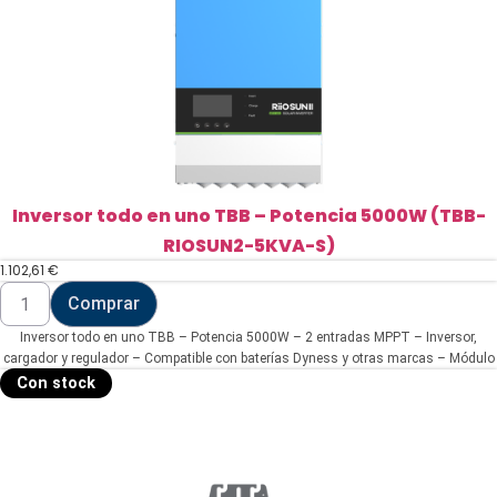
cantidad
Inversor todo en uno TBB – Potencia 5000W (TBB-
RIOSUN2-5KVA-S)
1.102,61
€
Inversor
Comprar
todo
en
Inversor todo en uno TBB – Potencia 5000W – 2 entradas MPPT – Inversor,
uno
TBB
cargador y regulador – Compatible con baterías Dyness y otras marcas – Módulo
-
de comunicación Wi-Fi
Con stock
Potencia
5000W
(TBB-
RIOSUN2-
5KVA-
S)