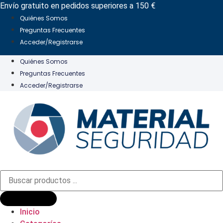
Ir
Envío gratuito en pedidos superiores a 150 €
al
Quiénes Somos
contenido
Preguntas Frecuentes
Acceder/Registrarse
Quiénes Somos
Preguntas Frecuentes
Acceder/Registrarse
Búsqueda
de
productos
Inicio