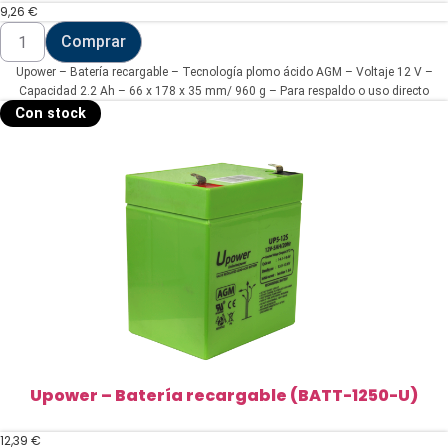
9,26
€
Upower
Comprar
-
Batería
Upower – Batería recargable – Tecnología plomo ácido AGM – Voltaje 12 V –
recargable
(BATT-
Capacidad 2.2 Ah – 66 x 178 x 35 mm/ 960 g – Para respaldo o uso directo
1223-
Con stock
U)
cantidad
Upower – Batería recargable (BATT-1250-U)
12,39
€