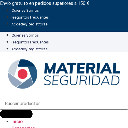
Ir
Envío gratuito en pedidos superiores a 150 €
al
Quiénes Somos
contenido
Preguntas Frecuentes
Acceder/Registrarse
Quiénes Somos
Preguntas Frecuentes
Acceder/Registrarse
Búsqueda
de
productos
Inicio