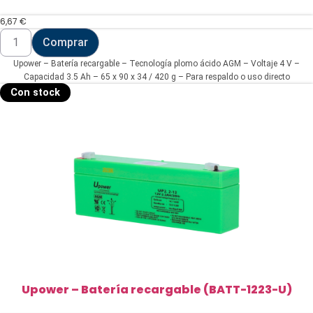
6,67
€
Upower
Comprar
-
Batería
Upower – Batería recargable – Tecnología plomo ácido AGM – Voltaje 4 V –
recargable
(BATT-
Capacidad 3.5 Ah – 65 x 90 x 34 / 420 g – Para respaldo o uso directo
4035-
Con stock
U)
cantidad
Upower – Batería recargable (BATT-1223-U)