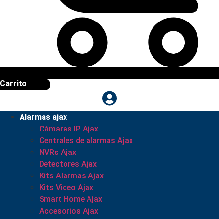
Carrito
Alarmas ajax
Cámaras IP Ajax
Centrales de alarmas Ajax
NVRs Ajax
Detectores Ajax
Kits Alarmas Ajax
Kits Video Ajax
Smart Home Ajax
Accesorios Ajax