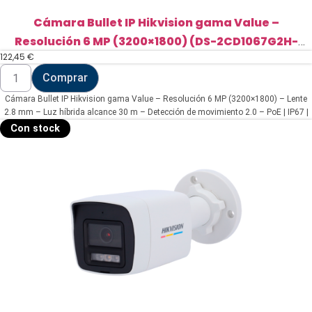
Cámara Bullet IP Hikvision gama Value –
Resolución 6 MP (3200×1800) (DS-2CD1067G2H-
122,45
€
LIU(2.8mm))
Cámara
Comprar
Bullet
IP
Cámara Bullet IP Hikvision gama Value – Resolución 6 MP (3200×1800) – Lente
Hikvision
gama
2.8 mm – Luz híbrida alcance 30 m – Detección de movimiento 2.0 – PoE | IP67 |
Value
Micrófono integrado
Con stock
-
Resolución
6
MP
(3200x1800)
(DS-
2CD1067G2H-
LIU(2.8mm))
cantidad