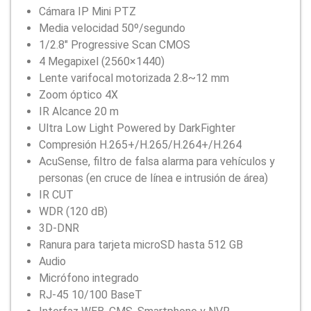
Cámara IP Mini PTZ
Media velocidad 50º/segundo
1/2.8″ Progressive Scan CMOS
4 Megapixel (2560×1440)
Lente varifocal motorizada 2.8~12 mm
Zoom óptico 4X
IR Alcance 20 m
Ultra Low Light Powered by DarkFighter
Compresión H.265+/H.265/H.264+/H.264
AcuSense, filtro de falsa alarma para vehículos y
personas (en cruce de línea e intrusión de área)
IR CUT
WDR (120 dB)
3D-DNR
Ranura para tarjeta microSD hasta 512 GB
Audio
Micrófono integrado
RJ-45 10/100 BaseT