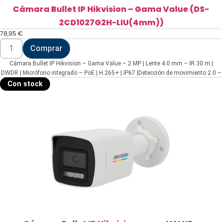
Cámara Bullet IP Hikvision – Gama Value (DS-
2CD1027G2H-LIU(4mm))
78,95
€
Cámara
Comprar
Bullet
IP
Cámara Bullet IP Hikvision – Gama Value – 2 MP | Lente 4.0 mm – IR 30 m |
Hikvision
-
DWDR | Micrófono integrado – PoE | H.265+ | IP67 |Detección de movimiento 2.0 –
Gama
WEB, Software CMS, Smartphone y NVR
Con stock
Value
(DS-
2CD1027G2H-
LIU(4mm))
cantidad