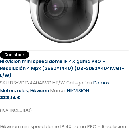
Con stock
Hikvision mini speed dome IP 4X gama PRO –
Resolución 4 Mpx (2560×1440) (DS-2DE2A404IWG1-
E/W)
SKU
DS-2DE2A404IWG1-E/W
Categorías
Domos
Motorizados
,
Hikvision
Marca:
HIKVISION
233,14
€
(IVA INCLUIDO)
Hikvision mini speed dome IP 4X gama PRO – Resolución