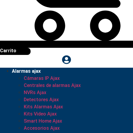
Carrito
Alarmas ajax
Cámaras IP Ajax
Centrales de alarmas Ajax
NVRs Ajax
Detectores Ajax
Kits Alarmas Ajax
Kits Video Ajax
Smart Home Ajax
Accesorios Ajax