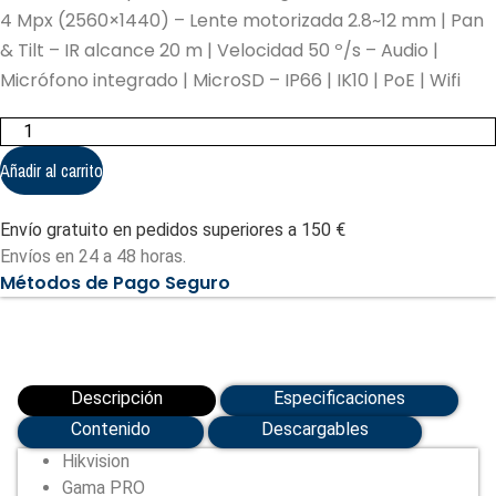
4 Mpx (2560×1440) – Lente motorizada 2.8~12 mm | Pan
& Tilt – IR alcance 20 m | Velocidad 50 º/s – Audio |
Micrófono integrado | MicroSD – IP66 | IK10 | PoE | Wifi
Hikvision
mini
speed
Añadir al carrito
dome
IP
4X
Envío gratuito en pedidos superiores a 150 €
gama
PRO
Envíos en 24 a 48 horas.
-
Métodos de Pago Seguro
Resolución
4
Mpx
(2560x1440)
(DS-
2DE2A404IWG1-
E/W)
Descripción
Especificaciones
cantidad
Contenido
Descargables
Hikvision
Gama PRO