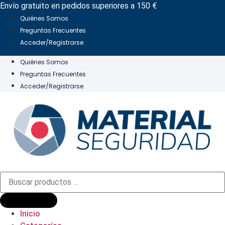
Ir
Envío gratuito en pedidos superiores a 150 €
al
Quiénes Somos
contenido
Preguntas Frecuentes
Acceder/Registrarse
Quiénes Somos
Preguntas Frecuentes
Acceder/Registrarse
Búsqueda
de
productos
Inicio