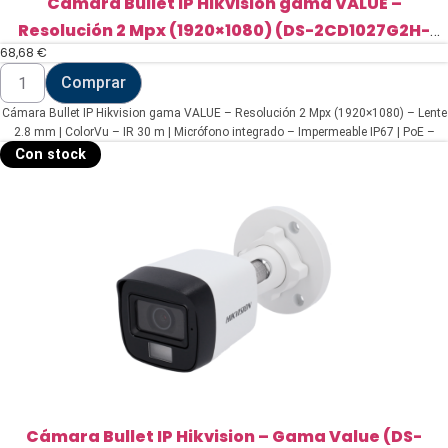
Cámara Bullet IP Hikvision gama VALUE –
Resolución 2 Mpx (1920×1080) (DS-2CD1027G2H-
68,68
€
LIU(2.8mm))
Cámara
Comprar
Bullet
IP
Cámara Bullet IP Hikvision gama VALUE – Resolución 2 Mpx (1920×1080) – Lente
Hikvision
gama
2.8 mm | ColorVu – IR 30 m | Micrófono integrado – Impermeable IP67 | PoE –
VALUE
Detección de movimiento 2.0
Con stock
-
Resolución
2
Mpx
(1920x1080)
(DS-
2CD1027G2H-
LIU(2.8mm))
cantidad
Cámara Bullet IP Hikvision – Gama Value (DS-