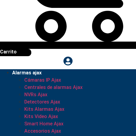
Carrito
Alarmas ajax
Cámaras IP Ajax
Centrales de alarmas Ajax
NVRs Ajax
Detectores Ajax
Kits Alarmas Ajax
Kits Video Ajax
Smart Home Ajax
Accesorios Ajax