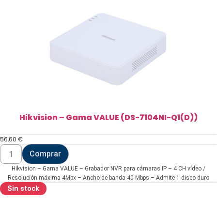
cantidad
Hikvision – Gama VALUE (DS-7104NI-Q1(D))
56,60
€
Hikvision
Comprar
-
Gama
Hikvision – Gama VALUE – Grabador NVR para cámaras IP – 4 CH vídeo /
VALUE
(DS-
Resolución máxima 4Mpx – Ancho de banda 40 Mbps – Admite 1 disco duro
7104NI-
Sin stock
Q1(D))
cantidad