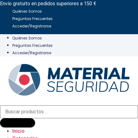
Ir
Envío gratuito en pedidos superiores a 150 €
al
Quiénes Somos
contenido
Preguntas Frecuentes
Acceder/Registrarse
Quiénes Somos
Preguntas Frecuentes
Acceder/Registrarse
Búsqueda
de
productos
Inicio