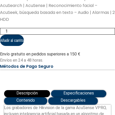
AcuSearch | AcuSense | Reconocimiento facial –
AcuSeek, búsqueda basada en texto – Audio | Alarmas | 2
HDD
Hikvision
grabador
NVR
Añadir al carrito
8
CH
IP
Envío gratuito en pedidos superiores a 150 €
gama
PRO
Envíos en 24 a 48 horas.
-
Métodos de Pago Seguro
Ancho
de
banda
80
Mbps
(DS-
7608NXI-
Descripción
Especificaciones
K2/Vpro)
cantidad
Contenido
Descargables
Los grabadores de Hikvision de la gama AcuSense VPRO,
incluyen inteligencia artificial basada en un algoritmo de