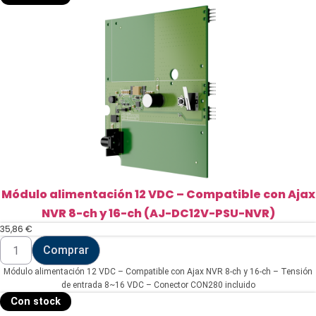
Módulo alimentación 12 VDC – Compatible con Ajax
NVR 8-ch y 16-ch (AJ-DC12V-PSU-NVR)
35,86
€
Módulo
Comprar
alimentación
12
Módulo alimentación 12 VDC – Compatible con Ajax NVR 8-ch y 16-ch – Tensión
VDC
-
de entrada 8~16 VDC – Conector CON280 incluido
Compatible
Con stock
con