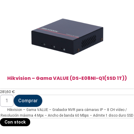
Ajax
NVR
8-
ch
y
16-
ch
(AJ-
DC12V-
PSU-
NVR)
cantidad
Hikvision – Gama VALUE (DS-E08NI-Q1(SSD 1T))
281,60
€
Hikvision
Comprar
-
Gama
Hikvision – Gama VALUE – Grabador NVR para cámaras IP – 8 CH vídeo /
VALUE
(DS-
Resolución máxima 4 Mpx – Ancho de banda 60 Mbps – Admite 1 disco duro SSD
E08NI-
(SSD 1 TB incluido)
Con stock
Q1(SSD
1T))