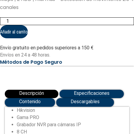
canales
Hikvision
-
Gama
Añadir al carrito
PRO
(DS-
7608NI-
Envío gratuito en pedidos superiores a 150 €
Q2(D)/alarm)
cantidad
Envíos en 24 a 48 horas.
Métodos de Pago Seguro
Descripción
Especificaciones
Contenido
Descargables
Hikvision
Gama PRO
Grabador NVR para cámaras IP
8 CH