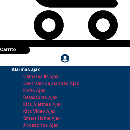
Carrito
Alarmas ajax
Cámaras IP Ajax
Centrales de alarmas Ajax
NVRs Ajax
Detectores Ajax
Kits Alarmas Ajax
Kits Video Ajax
Smart Home Ajax
Accesorios Ajax