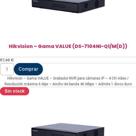
Hikvision – Gama VALUE (DS-7104NI-Q1/M(D))
67,46
€
Hikvision
Comprar
-
Gama
Hikvision – Gama VALUE – Grabador NVR para cámaras IP – 4 CH vídeo /
VALUE
(DS-
Resolución máxima 6 Mpx – Ancho de banda 40 Mbps – Admite 1 disco duro
7104NI-
Sin stock
Q1/M(D))
cantidad