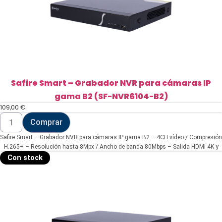
Safire Smart – Grabador NVR para cámaras IP
gama B2 (SF-NVR6104-B2)
109,00
€
Safire
Comprar
Smart
-
Safire Smart – Grabador NVR para cámaras IP gama B2 – 4CH vídeo / Compresión
Grabador
NVR
H.265+ – Resolución hasta 8Mpx / Ancho de banda 80Mbps – Salida HDMI 4K y
para
VGA / 1HDD – Detección facial / Búsquedas inteligentes
Con stock
cámaras
IP
gama
B2
(SF-
NVR6104-
B2)
cantidad