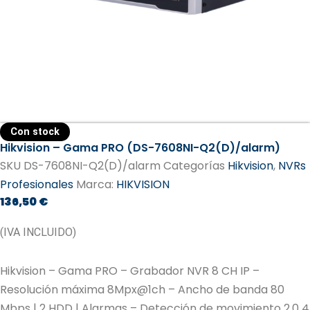
Con stock
Hikvision – Gama PRO (DS-7608NI-Q2(D)/alarm)
SKU
DS-7608NI-Q2(D)/alarm
Categorías
Hikvision
,
NVRs
Profesionales
Marca:
HIKVISION
136,50
€
(IVA INCLUIDO)
Hikvision – Gama PRO – Grabador NVR 8 CH IP –
Resolución máxima 8Mpx@1ch – Ancho de banda 80
Mbps | 2 HDD | Alarmas – Detección de movimiento 2.0 4