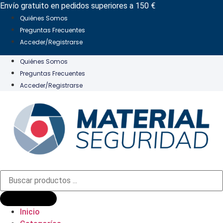
Ir
Envío gratuito en pedidos superiores a 150 €
al
Quiénes Somos
contenido
Preguntas Frecuentes
Acceder/Registrarse
Quiénes Somos
Preguntas Frecuentes
Acceder/Registrarse
Búsqueda
de
productos
Inicio