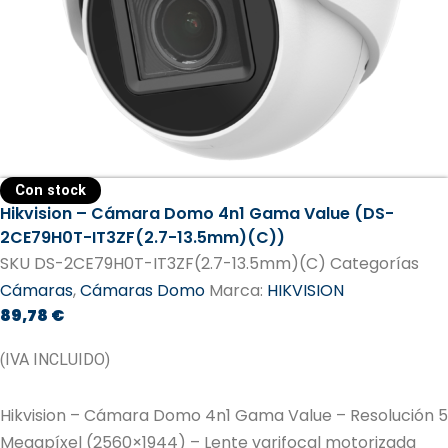
Con stock
Hikvision – Cámara Domo 4n1 Gama Value (DS-
2CE79H0T-IT3ZF(2.7-13.5mm)(C))
SKU
DS-2CE79H0T-IT3ZF(2.7-13.5mm)(C)
Categorías
Cámaras
,
Cámaras Domo
Marca:
HIKVISION
89,78
€
(IVA INCLUIDO)
Hikvision – Cámara Domo 4n1 Gama Value – Resolución 5
Megapíxel (2560×1944) – Lente varifocal motorizada