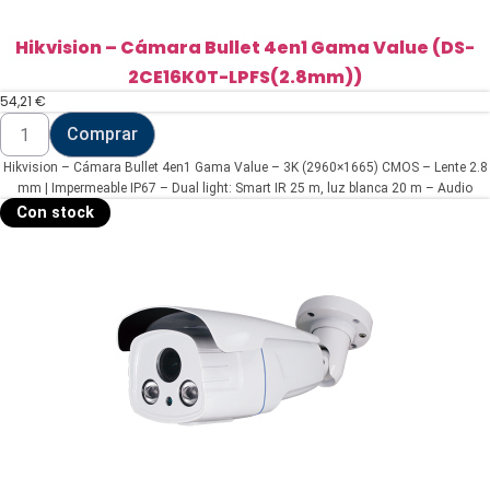
Hikvision – Cámara Bullet 4en1 Gama Value (DS-
2CE16K0T-LPFS(2.8mm))
54,21
€
Hikvision
Comprar
-
Cámara
Hikvision – Cámara Bullet 4en1 Gama Value – 3K (2960×1665) CMOS – Lente 2.8
Bullet
4en1
mm | Impermeable IP67 – Dual light: Smart IR 25 m, luz blanca 20 m – Audio
Gama
sobre cable coaxial | Micrófono integrado
Con stock
Value
(DS-
2CE16K0T-
LPFS(2.8mm))
cantidad