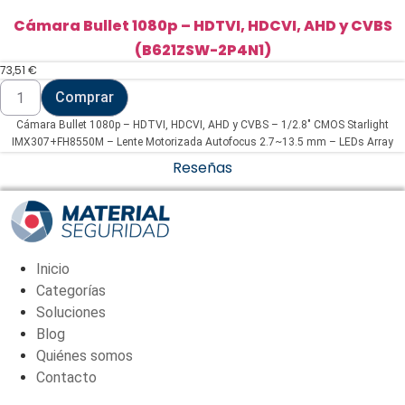
Cámara Bullet 1080p – HDTVI, HDCVI, AHD y CVBS
(B621ZSW-2P4N1)
73,51
€
Cámara
Comprar
Bullet
1080p
Cámara Bullet 1080p – HDTVI, HDCVI, AHD y CVBS – 1/2.8" CMOS Starlight
-
HDTVI,
IMX307+FH8550M – Lente Motorizada Autofocus 2.7~13.5 mm – LEDs Array
HDCVI,
Alcance 60 m – Menú OSD remoto | WDR (120dB)
Reseñas
AHD
y
CVBS
(B621ZSW-
2P4N1)
cantidad
Inicio
Categorías
Soluciones
Blog
Quiénes somos
Contacto