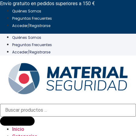
Ir
Envío gratuito en pedidos superiores a 150 €
al
Quiénes Somos
contenido
Preguntas Frecuentes
Acceder/Registrarse
Quiénes Somos
Preguntas Frecuentes
Acceder/Registrarse
Búsqueda
de
productos
Inicio