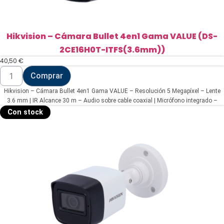
Hikvision – Cámara Bullet 4en1 Gama VALUE (DS-
2CE16H0T-ITFS(3.6mm))
40,50
€
Hikvision
Comprar
-
Cámara
Hikvision – Cámara Bullet 4en1 Gama VALUE – Resolución 5 Megapíxel – Lente
Bullet
4en1
3.6 mm | IR Alcance 30 m – Audio sobre cable coaxial | Micrófono integrado –
Gama
Impermeable IP67
Con stock
VALUE
(DS-
2CE16H0T-
ITFS(3.6mm))
cantidad