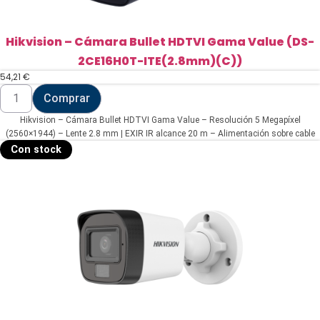
Hikvision – Cámara Bullet HDTVI Gama Value (DS-
2CE16H0T-ITE(2.8mm)(C))
54,21
€
Hikvision
Comprar
-
Cámara
Hikvision – Cámara Bullet HDTVI Gama Value – Resolución 5 Megapíxel
Bullet
HDTVI
(2560×1944) – Lente 2.8 mm | EXIR IR alcance 20 m – Alimentación sobre cable
Gama
coaxial PoC.af – Impermeable IP67
Con stock
Value
(DS-
2CE16H0T-
ITE(2.8mm)
(C))
cantidad