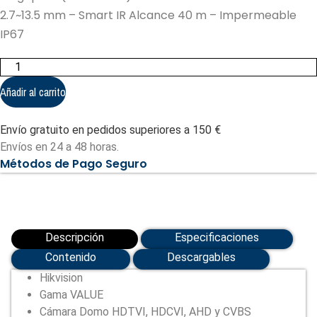
2.7~13.5 mm – Smart IR Alcance 40 m – Impermeable
IP67
Hikvision
-
Cámara
Añadir al carrito
Domo
4n1
Gama
Envío gratuito en pedidos superiores a 150 €
Value
(DS-
Envíos en 24 a 48 horas.
2CE79H0T-
Métodos de Pago Seguro
IT3ZF(2.7-
13.5mm)
(C))
cantidad
Descripción
Especificaciones
Contenido
Descargables
Hikvision
Gama VALUE
Cámara Domo HDTVI, HDCVI, AHD y CVBS