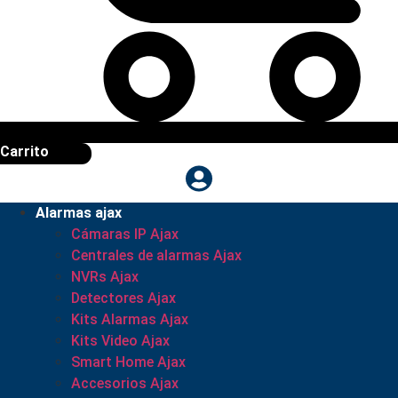
Carrito
Alarmas ajax
Cámaras IP Ajax
Centrales de alarmas Ajax
NVRs Ajax
Detectores Ajax
Kits Alarmas Ajax
Kits Video Ajax
Smart Home Ajax
Accesorios Ajax