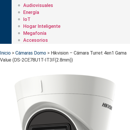
Audiovisuales
Energía
IoT
Hogar Inteligente
Megafonía
Accesorios
Inicio
>
Cámaras Domo
>
Hikvision – Cámara Turret 4en1 Gama
Value (DS-2CE78U1T-IT3F(2.8mm))