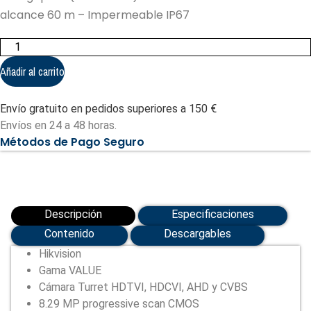
alcance 60 m – Impermeable IP67
Hikvision
-
Cámara
Añadir al carrito
Turret
4en1
Gama
Envío gratuito en pedidos superiores a 150 €
Value
(DS-
Envíos en 24 a 48 horas.
2CE78U1T-
Métodos de Pago Seguro
IT3F(2.8mm))
cantidad
Descripción
Especificaciones
Contenido
Descargables
Hikvision
Gama VALUE
Cámara Turret HDTVI, HDCVI, AHD y CVBS
8.29 MP progressive scan CMOS