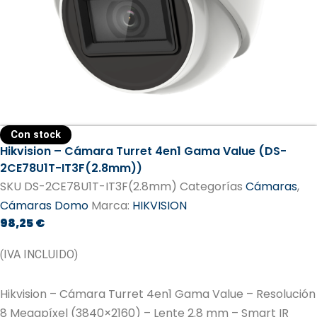
Con stock
Hikvision – Cámara Turret 4en1 Gama Value (DS-
2CE78U1T-IT3F(2.8mm))
SKU
DS-2CE78U1T-IT3F(2.8mm)
Categorías
Cámaras
,
Cámaras Domo
Marca:
HIKVISION
98,25
€
(IVA INCLUIDO)
Hikvision – Cámara Turret 4en1 Gama Value – Resolución
8 Megapíxel (3840×2160) – Lente 2.8 mm – Smart IR