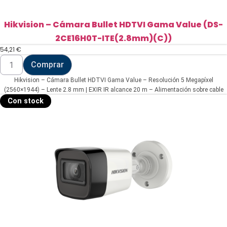
Hikvision – Cámara Bullet HDTVI Gama Value (DS-
2CE16H0T-ITE(2.8mm)(C))
54,21
€
Hikvision
Comprar
-
Cámara
Hikvision – Cámara Bullet HDTVI Gama Value – Resolución 5 Megapíxel
Bullet
HDTVI
(2560×1944) – Lente 2.8 mm | EXIR IR alcance 20 m – Alimentación sobre cable
Gama
coaxial PoC.af – Impermeable IP67
Con stock
Value
(DS-
2CE16H0T-
ITE(2.8mm)
(C))
cantidad