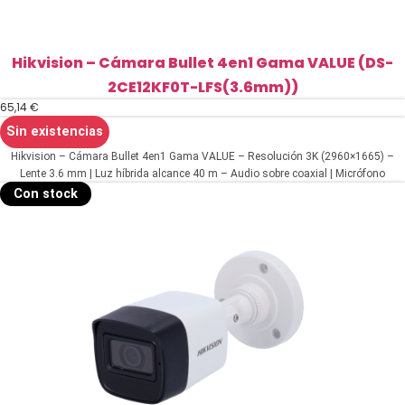
Hikvision – Cámara Bullet 4en1 Gama VALUE (DS-
2CE12KF0T-LFS(3.6mm))
65,14
€
Sin existencias
Hikvision – Cámara Bullet 4en1 Gama VALUE – Resolución 3K (2960×1665) –
Lente 3.6 mm | Luz híbrida alcance 40 m – Audio sobre coaxial | Micrófono
integrado – IP67
Con stock