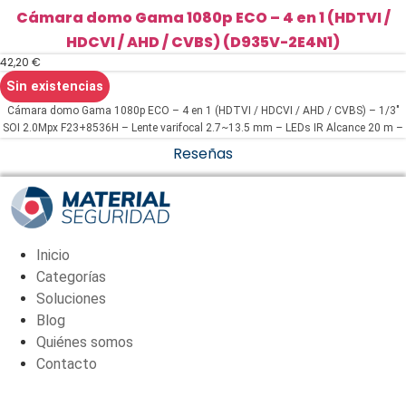
Cámara domo Gama 1080p ECO – 4 en 1 (HDTVI /
HDCVI / AHD / CVBS) (D935V-2E4N1)
42,20
€
Sin existencias
Cámara domo Gama 1080p ECO – 4 en 1 (HDTVI / HDCVI / AHD / CVBS) – 1/3"
SOI 2.0Mpx F23+8536H – Lente varifocal 2.7~13.5 mm – LEDs IR Alcance 20 m –
3DNR
Reseñas
Inicio
Categorías
Soluciones
Blog
Quiénes somos
Contacto