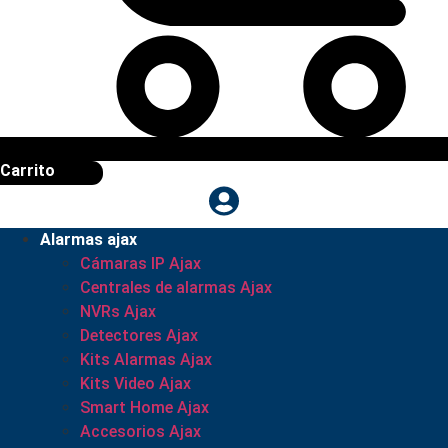
Carrito
Alarmas ajax
Cámaras IP Ajax
Centrales de alarmas Ajax
NVRs Ajax
Detectores Ajax
Kits Alarmas Ajax
Kits Video Ajax
Smart Home Ajax
Accesorios Ajax