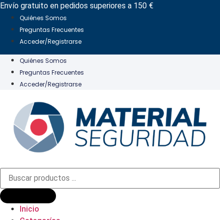
Ir
Envío gratuito en pedidos superiores a 150 €
al
Quiénes Somos
contenido
Preguntas Frecuentes
Acceder/Registrarse
Quiénes Somos
Preguntas Frecuentes
Acceder/Registrarse
Búsqueda
de
productos
Inicio