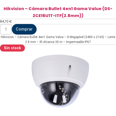
Hikvision – Cámara Bullet 4en1 Gama Value (DS-
2CE16U1T-ITF(2.8mm))
84,70
€
Hikvision
Comprar
-
Cámara
Hikvision – Cámara Bullet 4en1 Gama Value – 8 Megapíxel (3480 x 2160) – Lente
Bullet
4en1
2.8 mm – IR Alcance 30 m – Impermeable IP67
Gama
Sin stock
Value
(DS-
2CE16U1T-
ITF(2.8mm))
cantidad