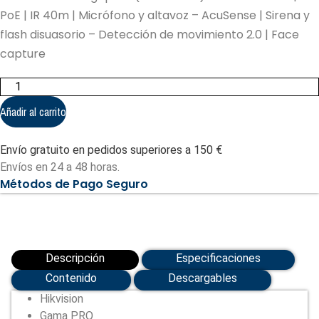
PoE | IR 40m | Micrófono y altavoz – AcuSense | Sirena y
flash disuasorio – Detección de movimiento 2.0 | Face
capture
Hikvision
-
Cámara
Añadir al carrito
Panorámica
Bullet
IP
Envío gratuito en pedidos superiores a 150 €
gama
PRO
Envíos en 24 a 48 horas.
(DS-
Métodos de Pago Seguro
2CD2T46G2P-
ISU/SL(2.8mm)
(C))
cantidad
Descripción
Especificaciones
Contenido
Descargables
Hikvision
Gama PRO