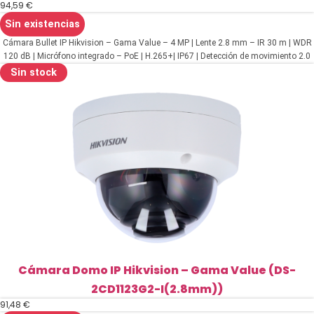
94,59
€
Sin existencias
Cámara Bullet IP Hikvision – Gama Value – 4 MP | Lente 2.8 mm – IR 30 m | WDR
120 dB | Micrófono integrado – PoE | H.265+| IP67 | Detección de movimiento 2.0
– WEB, Software CMS, Smartphone y NVR
Sin stock
Cámara Domo IP Hikvision – Gama Value (DS-
2CD1123G2-I(2.8mm))
91,48
€