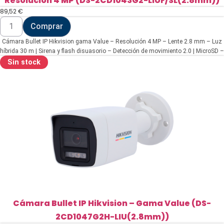
Resolución 4 MP (DS-2CD1043G2-LIUF/SL(2.8mm))
89,52
€
Cámara
Comprar
Bullet
IP
Cámara Bullet IP Hikvision gama Value – Resolución 4 MP – Lente 2.8 mm – Luz
Hikvision
gama
híbrida 30 m | Sirena y flash disuasorio – Detección de movimiento 2.0 | MicroSD –
Value
Micrófono y altavoz integrados | PoE | IP67
Sin stock
-
Resolución
4
MP
(DS-
2CD1043G2-
LIUF/SL(2.8mm))
cantidad
Cámara Bullet IP Hikvision – Gama Value (DS-
2CD1047G2H-LIU(2.8mm))