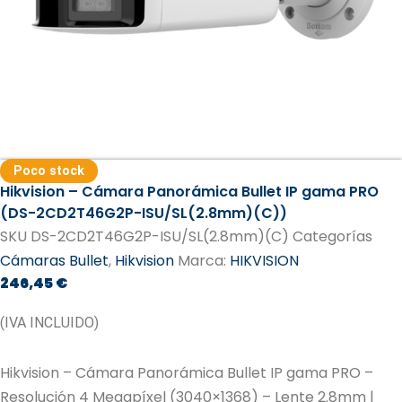
Poco stock
Hikvision – Cámara Panorámica Bullet IP gama PRO
(DS-2CD2T46G2P-ISU/SL(2.8mm)(C))
SKU
DS-2CD2T46G2P-ISU/SL(2.8mm)(C)
Categorías
Cámaras Bullet
,
Hikvision
Marca:
HIKVISION
246,45
€
(IVA INCLUIDO)
Hikvision – Cámara Panorámica Bullet IP gama PRO –
Resolución 4 Megapíxel (3040×1368) – Lente 2.8mm |