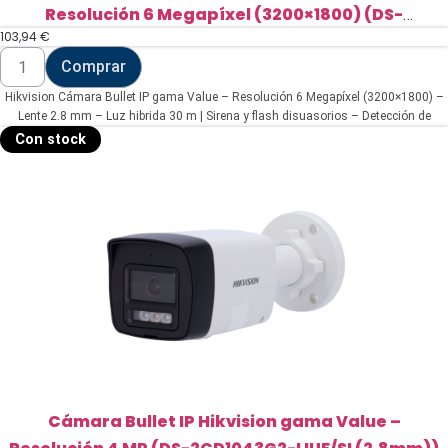
Resolución 6 Megapíxel (3200×1800) (DS-
103,94
€
2CD1063G2-LIUF/SL(2.8mm))
Hikvision
Comprar
Cámara
Bullet
Hikvision Cámara Bullet IP gama Value – Resolución 6 Megapíxel (3200×1800) –
IP
gama
Lente 2.8 mm – Luz hibrida 30 m | Sirena y flash disuasorios – Detección de
Value
movimiento 2.0 | MicroSD – Micrófono y altavoz integrados | PoE | IP67
Con stock
-
Resolución
6
Megapíxel
(3200x1800)
(DS-
2CD1063G2-
LIUF/SL(2.8mm))
cantidad
Cámara Bullet IP Hikvision gama Value –