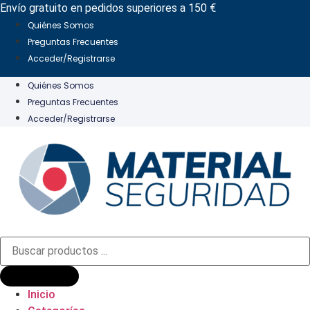
Ir
Envío gratuito en pedidos superiores a 150 €
al
Quiénes Somos
contenido
Preguntas Frecuentes
Acceder/Registrarse
Quiénes Somos
Preguntas Frecuentes
Acceder/Registrarse
Búsqueda
de
productos
Inicio