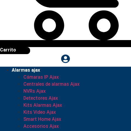
Carrito
Alarmas ajax
Cámaras IP Ajax
Centrales de alarmas Ajax
NVRs Ajax
Detectores Ajax
Kits Alarmas Ajax
Kits Video Ajax
Smart Home Ajax
Accesorios Ajax