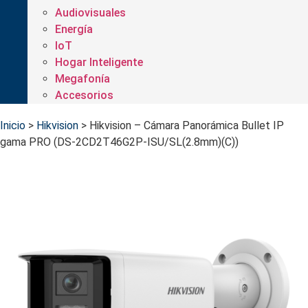
Audiovisuales
Energía
IoT
Hogar Inteligente
Megafonía
Accesorios
Inicio
>
Hikvision
>
Hikvision – Cámara Panorámica Bullet IP
gama PRO (DS-2CD2T46G2P-ISU/SL(2.8mm)(C))