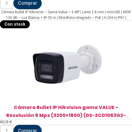
Comprar
Bullet
IP
Cámara Bullet IP Hikvision – Gama Value – 6 MP | Lente 2.8 mm | microSD | WDR
Hikvision
-
120 dB – Luz Blanca + IR 30 m | Micrófono integrado – PoE | H.265+| IP67 |
Gama
Detección de movimiento 2.0 – WEB, Software CMS, Smartphone y NVR
Con stock
Value
(DS-
2CD1063G2-
LIUF(2.8mm))
cantidad
Cámara Bullet IP Hikvision gama VALUE –
Resolución 6 Mpx (3200×1800) (DS-2CD1063G2-
90,13
€
LIU(2.8mm))
Cámara
Comprar
Bullet