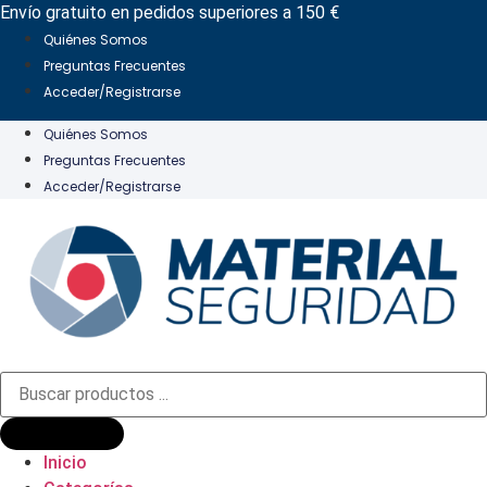
Ir
Envío gratuito en pedidos superiores a 150 €
al
Quiénes Somos
contenido
Preguntas Frecuentes
Acceder/Registrarse
Quiénes Somos
Preguntas Frecuentes
Acceder/Registrarse
Búsqueda
de
productos
Inicio