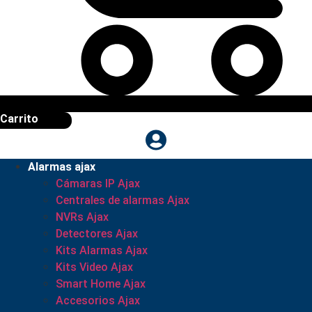
Carrito
Alarmas ajax
Cámaras IP Ajax
Centrales de alarmas Ajax
NVRs Ajax
Detectores Ajax
Kits Alarmas Ajax
Kits Video Ajax
Smart Home Ajax
Accesorios Ajax