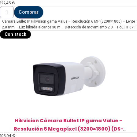
122,45
€
LIU(2.8mm))
Cámara
Comprar
Bullet
IP
Cámara Bullet IP Hikvision gama Value – Resolución 6 MP (3200×1800) – Lente
Hikvision
gama
2.8 mm – Luz híbrida alcance 30 m – Detección de movimiento 2.0 – PoE | IP67 |
Value
Micrófono integrado
Con stock
-
Resolución
6
MP
(3200x1800)
(DS-
2CD1067G2H-
LIU(2.8mm))
cantidad
Hikvision Cámara Bullet IP gama Value –
Resolución 6 Megapíxel (3200×1800) (DS-
103,94
€