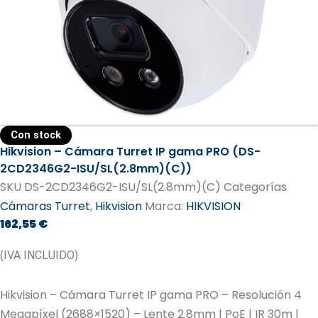
Con stock
Hikvision – Cámara Turret IP gama PRO (DS-
2CD2346G2-ISU/SL(2.8mm)(C))
SKU
DS-2CD2346G2-ISU/SL(2.8mm)(C)
Categorías
Cámaras Turret
,
Hikvision
Marca:
HIKVISION
162,55
€
(IVA INCLUIDO)
Hikvision – Cámara Turret IP gama PRO – Resolución 4
Megapíxel (2688×1520) – Lente 2.8mm | PoE | IR 30m |