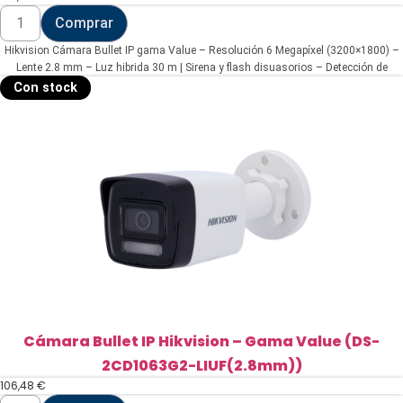
2CD1063G2-LIUF/SL(2.8mm))
Hikvision
Comprar
Cámara
Bullet
Hikvision Cámara Bullet IP gama Value – Resolución 6 Megapíxel (3200×1800) –
IP
gama
Lente 2.8 mm – Luz hibrida 30 m | Sirena y flash disuasorios – Detección de
Value
movimiento 2.0 | MicroSD – Micrófono y altavoz integrados | PoE | IP67
Con stock
-
Resolución
6
Megapíxel
(3200x1800)
(DS-
2CD1063G2-
LIUF/SL(2.8mm))
cantidad
Cámara Bullet IP Hikvision – Gama Value (DS-
2CD1063G2-LIUF(2.8mm))
106,48
€
Cámara