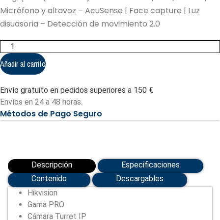
Micrófono y altavoz – AcuSense | Face capture | Luz
disuasoria – Detección de movimiento 2.0
Hikvision
-
Cámara
Añadir al carrito
Turret
IP
gama
Envío gratuito en pedidos superiores a 150 €
PRO
(DS-
Envíos en 24 a 48 horas.
2CD2346G2-
Métodos de Pago Seguro
ISU/SL(2.8mm)
(C))
cantidad
Descripción
Especificaciones
Contenido
Descargables
Hikvision
Gama PRO
Cámara Turret IP