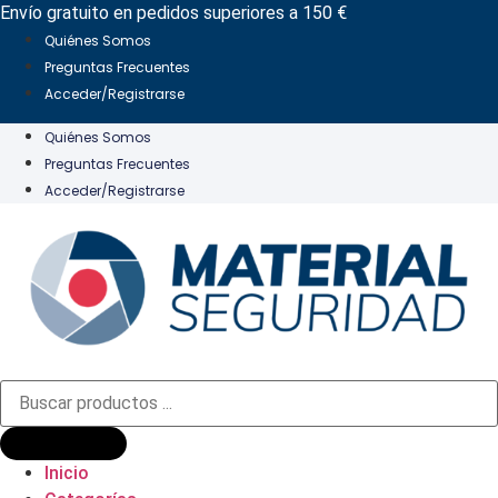
Ir
Envío gratuito en pedidos superiores a 150 €
al
Quiénes Somos
contenido
Preguntas Frecuentes
Acceder/Registrarse
Quiénes Somos
Preguntas Frecuentes
Acceder/Registrarse
Búsqueda
de
productos
Inicio