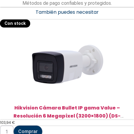
Métodos de pago confiables y protegidos.
También puedes necesitar
Con stock
Hikvision Cámara Bullet IP gama Value –
Resolución 6 Megapíxel (3200×1800) (DS-
103,94
€
2CD1063G2-LIUF/SL(2.8mm))
Hikvision
Comprar
Cámara