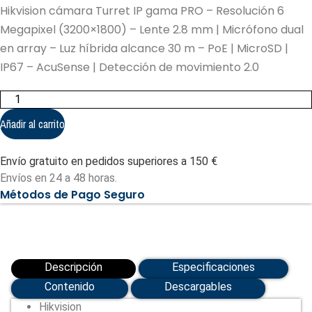
Hikvision cámara Turret IP gama PRO – Resolución 6
Megapixel (3200×1800) – Lente 2.8 mm | Micrófono dual
en array – Luz híbrida alcance 30 m – PoE | MicroSD |
IP67 – AcuSense | Detección de movimiento 2.0
Hikvision
cámara
Turret
Añadir al carrito
IP
gama
PRO
Envío gratuito en pedidos superiores a 150 €
-
Resolución
Envíos en 24 a 48 horas.
6
Métodos de Pago Seguro
Megapixel
(3200x1800)
(DS-
2CD2363G2-
LI2U(2.8mm)
(BLACK))
cantidad
Descripción
Especificaciones
Contenido
Descargables
Hikvision