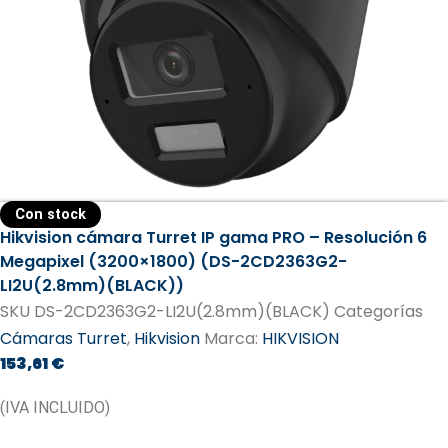
Con stock
Hikvision cámara Turret IP gama PRO – Resolución 6
Megapixel (3200×1800) (DS-2CD2363G2-
LI2U(2.8mm)(BLACK))
SKU
DS-2CD2363G2-LI2U(2.8mm)(BLACK)
Categorías
Cámaras Turret
,
Hikvision
Marca:
HIKVISION
153,61
€
(IVA INCLUIDO)