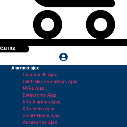
Carrito
Alarmas ajax
Cámaras IP Ajax
Centrales de alarmas Ajax
NVRs Ajax
Detectores Ajax
Kits Alarmas Ajax
Kits Video Ajax
Smart Home Ajax
Accesorios Ajax