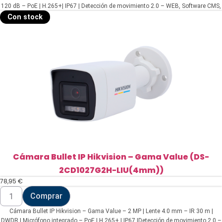
-
120 dB – PoE | H.265+| IP67 | Detección de movimiento 2.0 – WEB, Software CMS,
Gama
Smartphone y NVR
Con stock
Value
(DS-
2CD1043G2-
I(2.8mm)
(T))
cantidad
Cámara Bullet IP Hikvision – Gama Value (DS-
2CD1027G2H-LIU(4mm))
78,95
€
Cámara
Comprar
Bullet
IP
Cámara Bullet IP Hikvision – Gama Value – 2 MP | Lente 4.0 mm – IR 30 m |
Hikvision
-
DWDR | Micrófono integrado – PoE | H.265+ | IP67 |Detección de movimiento 2.0 –