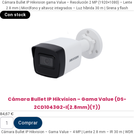
Cámara Bullet IP Hikvision gama Value – Resolución 2 MP (1920×1080) – Lente
Hikvision
gama
2.8 mm | Micrófono y altavoz integrados – Luz híbrida 30 m | Sirena y flash
Value
disuasorio – Detección de movimiento 2.0 – PoE | | IP67 | MicroSD
Con stock
-
Resolución
2
MP
(1920x1080)
(DS-
2CD1023G2-
LIUF/SL(2.8mm))
cantidad
Cámara Bullet IP Hikvision – Gama Value (DS-
2CD1043G2-I(2.8mm)(T))
84,67
€
Cámara
Comprar
Bullet
IP
Cámara Bullet IP Hikvision – Gama Value – 4 MP | Lente 2.8 mm – IR 30 m | WDR
Hikvision