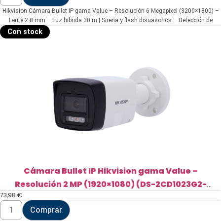
Bullet
Hikvision Cámara Bullet IP gama Value – Resolución 6 Megapíxel (3200×1800) –
IP
gama
Lente 2.8 mm – Luz hibrida 30 m | Sirena y flash disuasorios – Detección de
Value
movimiento 2.0 | MicroSD – Micrófono y altavoz integrados | PoE | IP67
Con stock
-
Resolución
6
Megapíxel
(3200x1800)
(DS-
2CD1063G2-
LIUF/SL(2.8mm))
cantidad
Cámara Bullet IP Hikvision gama Value –
Resolución 2 MP (1920×1080) (DS-2CD1023G2-
73,98
€
LIUF/SL(2.8mm))
Cámara
Comprar
Bullet
IP