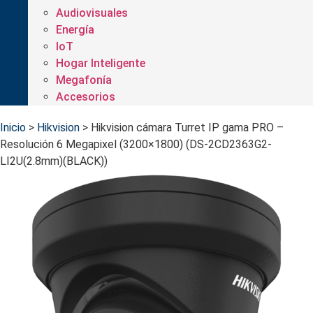
Audiovisuales
Energía
IoT
Hogar Inteligente
Megafonía
Accesorios
Inicio
>
Hikvision
>
Hikvision cámara Turret IP gama PRO –
Resolución 6 Megapixel (3200×1800) (DS-2CD2363G2-
LI2U(2.8mm)(BLACK))